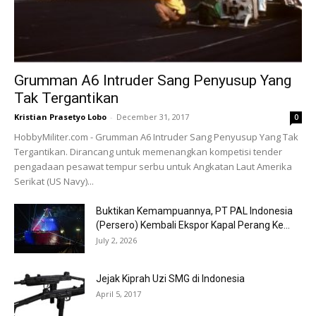
Grumman A6 Intruder Sang Penyusup Yang
Tak Tergantikan
Kristian Prasetyo Lobo
-
December 31, 2017
0
HobbyMiliter.com - Grumman A6 Intruder Sang Penyusup Yang Tak
Tergantikan. Dirancang untuk memenangkan kompetisi tender
pengadaan pesawat tempur serbu untuk Angkatan Laut Amerika
Serikat (US Navy)...
Buktikan Kemampuannya, PT PAL Indonesia
(Persero) Kembali Ekspor Kapal Perang Ke...
July 2, 2026
Jejak Kiprah Uzi SMG di Indonesia
April 5, 2017