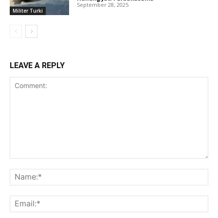
September 28, 2025
Militer Turki
LEAVE A REPLY
Comment:
Na
Ema