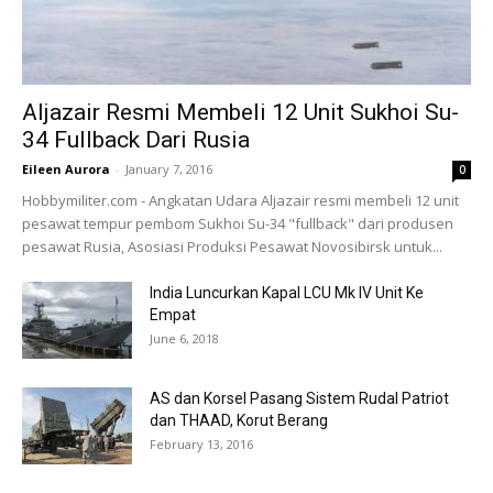
Aljazair Resmi Membeli 12 Unit Sukhoi Su-
34 Fullback Dari Rusia
Eileen Aurora
-
January 7, 2016
0
Hobbymiliter.com - Angkatan Udara Aljazair resmi membeli 12 unit
pesawat tempur pembom Sukhoi Su-34 "fullback" dari produsen
pesawat Rusia, Asosiasi Produksi Pesawat Novosibirsk untuk...
India Luncurkan Kapal LCU Mk IV Unit Ke
Empat
June 6, 2018
AS dan Korsel Pasang Sistem Rudal Patriot
dan THAAD, Korut Berang
February 13, 2016