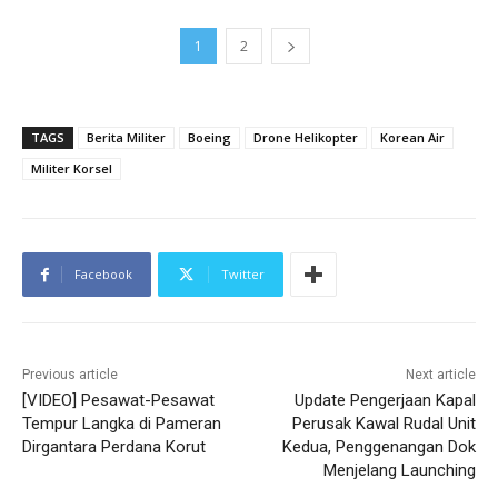
1
2
TAGS
Berita Militer
Boeing
Drone Helikopter
Korean Air
Militer Korsel
Facebook
Twitter
Previous article
Next article
[VIDEO] Pesawat-Pesawat
Update Pengerjaan Kapal
Tempur Langka di Pameran
Perusak Kawal Rudal Unit
Dirgantara Perdana Korut
Kedua, Penggenangan Dok
Menjelang Launching