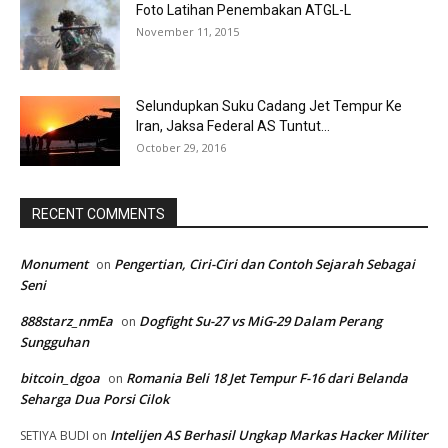
Foto Latihan Penembakan ATGL-L
November 11, 2015
Selundupkan Suku Cadang Jet Tempur Ke
Iran, Jaksa Federal AS Tuntut...
October 29, 2016
RECENT COMMENTS
Monument
Pengertian, Ciri-Ciri dan Contoh Sejarah Sebagai
on
Seni
888starz_nmEa
Dogfight Su-27 vs MiG-29 Dalam Perang
on
Sungguhan
bitcoin_dgoa
Romania Beli 18 Jet Tempur F-16 dari Belanda
on
Seharga Dua Porsi Cilok
Intelijen AS Berhasil Ungkap Markas Hacker Militer
SETIYA BUDI
on