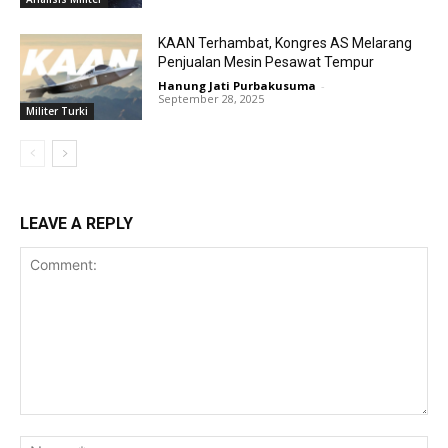
KAAN Terhambat, Kongres AS Melarang
Penjualan Mesin Pesawat Tempur
Hanung Jati Purbakusuma
-
September 28, 2025
Militer Turki
LEAVE A REPLY
Comment:
Na