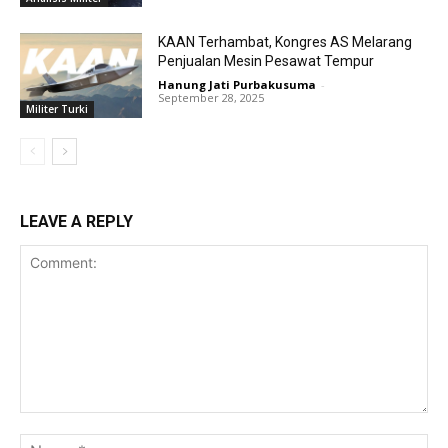
KAAN Terhambat, Kongres AS Melarang
Penjualan Mesin Pesawat Tempur
Hanung Jati Purbakusuma
-
September 28, 2025
Militer Turki
LEAVE A REPLY
Comment:
Na