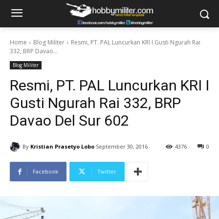
Home
Blog Militer
Resmi, PT. PAL Luncurkan KRI I Gusti Ngurah Rai
332, BRP Davao...
Blog Militer
Resmi, PT. PAL Luncurkan KRI I
Gusti Ngurah Rai 332, BRP
Davao Del Sur 602
By
Kristian Prasetyo Lobo
September 30, 2016
4376
0
Facebook
Twitter