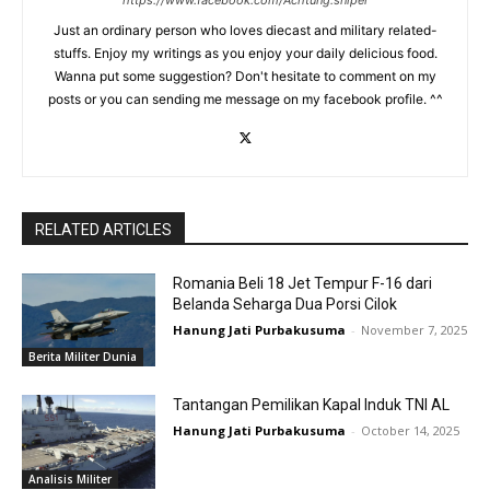
Just an ordinary person who loves diecast and military related-
stuffs. Enjoy my writings as you enjoy your daily delicious food.
Wanna put some suggestion? Don't hesitate to comment on my
posts or you can sending me message on my facebook profile. ^^
RELATED ARTICLES
Romania Beli 18 Jet Tempur F-16 dari
Belanda Seharga Dua Porsi Cilok
Hanung Jati Purbakusuma
-
November 7, 2025
Berita Militer Dunia
Tantangan Pemilikan Kapal Induk TNI AL
Hanung Jati Purbakusuma
-
October 14, 2025
Analisis Militer