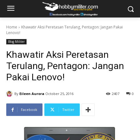
Home
Khawatir Aksi Peretasan Terulang, Pentagon: Jangan Pakai
Lenovo!
Blog Militer
Khawatir Aksi Peretasan
Terulang, Pentagon: Jangan
Pakai Lenovo!
By
Eileen Aurora
October 25, 2016
2407
0
Facebook
Twitter