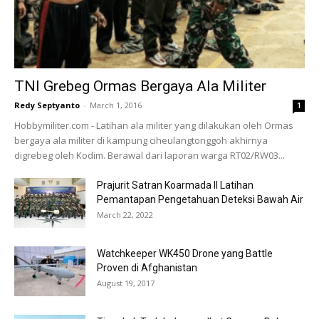
TNI Grebeg Ormas Bergaya Ala Militer
Redy Septyanto
-
March 1, 2016
1
Hobbymiliter.com - Latihan ala militer yang dilakukan oleh Ormas
bergaya ala militer di kampung ciheulangtonggoh akhirnya
digrebeg oleh Kodim. Berawal dari laporan warga RT02/RW03...
Prajurit Satran Koarmada II Latihan
Pemantapan Pengetahuan Deteksi Bawah Air
March 22, 2022
Watchkeeper WK450 Drone yang Battle
Proven di Afghanistan
August 19, 2017