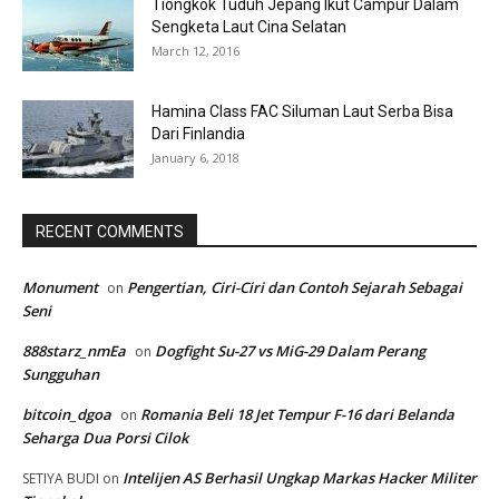
Tiongkok Tuduh Jepang Ikut Campur Dalam
Sengketa Laut Cina Selatan
March 12, 2016
Hamina Class FAC Siluman Laut Serba Bisa
Dari Finlandia
January 6, 2018
RECENT COMMENTS
Monument
Pengertian, Ciri-Ciri dan Contoh Sejarah Sebagai
on
Seni
888starz_nmEa
Dogfight Su-27 vs MiG-29 Dalam Perang
on
Sungguhan
bitcoin_dgoa
Romania Beli 18 Jet Tempur F-16 dari Belanda
on
Seharga Dua Porsi Cilok
Intelijen AS Berhasil Ungkap Markas Hacker Militer
SETIYA BUDI
on