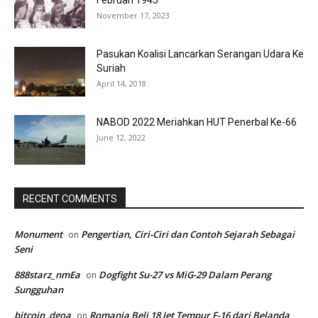
Februari 1945
November 17, 2023
Pasukan Koalisi Lancarkan Serangan Udara Ke
Suriah
April 14, 2018
NABOD 2022 Meriahkan HUT Penerbal Ke-66
June 12, 2022
RECENT COMMENTS
Monument
Pengertian, Ciri-Ciri dan Contoh Sejarah Sebagai
on
Seni
888starz_nmEa
Dogfight Su-27 vs MiG-29 Dalam Perang
on
Sungguhan
bitcoin_dgoa
Romania Beli 18 Jet Tempur F-16 dari Belanda
on