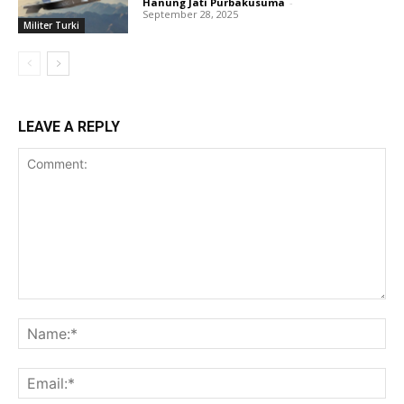
Hanung Jati Purbakusuma
-
September 28, 2025
Militer Turki
LEAVE A REPLY
Comment:
Na
Ema