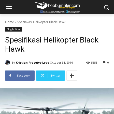
Home
Spesifikasi Helikopter Black Hawk
Blog Militer
Spesifikasi Helikopter Black
Hawk
By
Kristian Prasetyo Lobo
October 31, 2016
5655
0
Facebook
Twitter