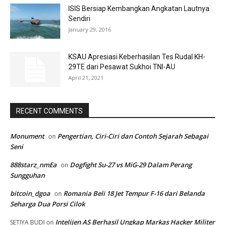
ISIS Bersiap Kembangkan Angkatan Lautnya
Sendiri
January 29, 2016
KSAU Apresiasi Keberhasilan Tes Rudal KH-
29TE dari Pesawat Sukhoi TNI-AU
April 21, 2021
RECENT COMMENTS
Monument
Pengertian, Ciri-Ciri dan Contoh Sejarah Sebagai
on
Seni
888starz_nmEa
Dogfight Su-27 vs MiG-29 Dalam Perang
on
Sungguhan
bitcoin_dgoa
Romania Beli 18 Jet Tempur F-16 dari Belanda
on
Seharga Dua Porsi Cilok
Intelijen AS Berhasil Ungkap Markas Hacker Militer
SETIYA BUDI
on