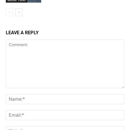
LEAVE A REPLY
Comment:
Na
Ema
Web