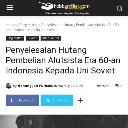
Home
Blog Militer
Penyelesaian Hutang Pembelian Alutsista Era 60-
an Indonesia Kepada Uni Soviet
Blog Militer
Sejarah
Kisah Militer
Penyelesaian Hutang
Pembelian Alutsista Era 60-an
Indonesia Kepada Uni Soviet
By
Hanung Jati Purbakusuma
May 22, 2020
9254
0
Facebook
Twitter