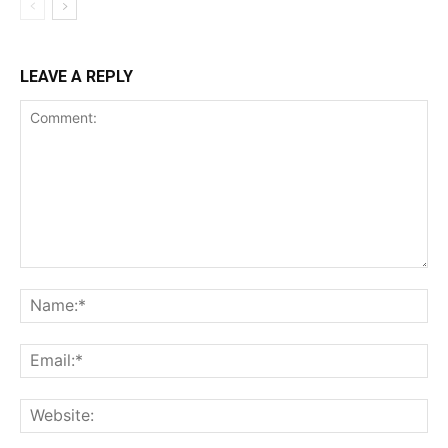
LEAVE A REPLY
Comment:
Na
Ema
Web