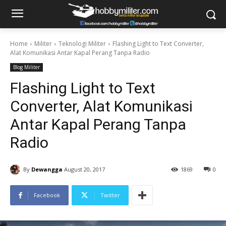
Home
Militer
Teknologi Militer
Flashing Light to Text Converter,
Alat Komunikasi Antar Kapal Perang Tanpa Radio
Blog Militer
Flashing Light to Text
Converter, Alat Komunikasi
Antar Kapal Perang Tanpa
Radio
By
Dewangga
August 20, 2017
1869
0
Facebook
Twitter