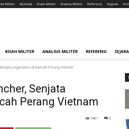
ita Militer
Alutsista
Kisah Militer
Analisis Militer
Referensi
Sejarah
Kont
KISAH MILITER
ANALISIS MILITER
REFERENSI
SEJAR
Senjata Legendaris di Kancah Perang Vietnam
cher, Senjata
ncah Perang Vietnam
9407
0