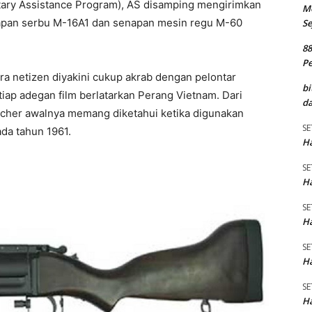
itary Assistance Program), AS disamping mengirimkan
M
apan serbu M-16A1 dan senapan mesin regu M-60
Se
8
P
para netizen diyakini cukup akrab dengan pelontar
bi
iap adegan film berlatarkan Perang Vietnam. Dari
da
ncher awalnya memang diketahui ketika digunakan
SE
da tahun 1961.
Ha
SE
Ha
SE
Ha
SE
Ha
SE
Ha