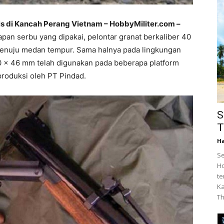
s di Kancah Perang Vietnam – HobbyMiliter.com –
apan serbu yang dipakai, pelontar granat berkaliber 40
menuju medan tempur. Sama halnya pada lingkungan
40 x 46 mm telah digunakan pada beberapa platform
produksi oleh PT Pindad.
S
T
Ha
Se
Ho
te
Ka
Th