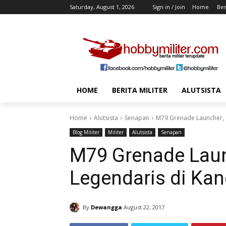
Saturday, August 1, 2026
Sign in / Join
Home
Ber
HOME
BERITA MILITER
ALUTSISTA
Home
Alutsista
Senapan
M79 Grenade Launcher, 
Blog Militer
Militer
Alutsista
Senapan
M79 Grenade Laun
Legendaris di Ka
By
Dewangga
August 22, 2017