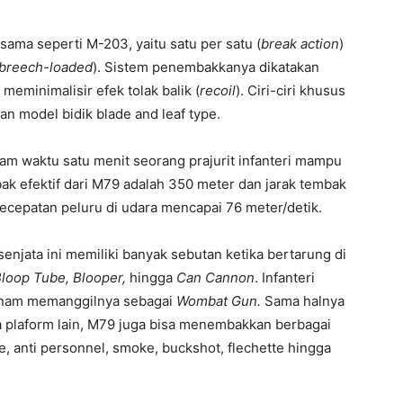
ma seperti M-203, yaitu satu per satu (
break action
)
breech-loaded
). Sistem penembakkanya dikatakan
meminimalisir efek tolak balik (
recoil
). Ciri-ciri khusus
n model bidik blade and leaf type.
am waktu satu menit seorang prajurit infanteri mampu
k efektif dari M79 adalah 350 meter dan jarak tembak
kecepatan peluru di udara mencapai 76 meter/detik.
njata ini memiliki banyak sebutan ketika bertarung di
loop Tube, Blooper,
hingga
Can Cannon
. Infanteri
ietnam memanggilnya sebagai
Wombat Gun.
Sama halnya
 plaform lain, M79 juga bisa menembakkan berbagai
e, anti personnel, smoke, buckshot, flechette hingga