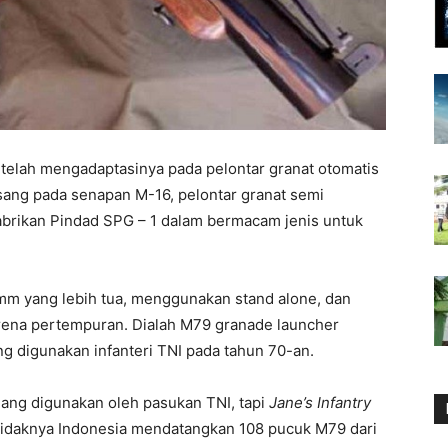
 telah mengadaptasinya pada pelontar granat otomatis
sang pada senapan M-16, pelontar granat semi
abrikan Pindad SPG – 1 dalam bermacam jenis untuk
0 mm yang lebih tua, menggunakan stand alone, dan
arena pertempuran. Dialah M79 granade launcher
ng digunakan infanteri TNI pada tahun 70-an.
ang digunakan oleh pasukan TNI, tapi
Jane’s Infantry
daknya Indonesia mendatangkan 108 pucuk M79 dari