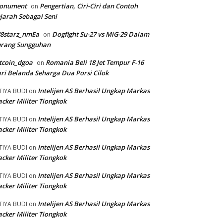
onument
Pengertian, Ciri-Ciri dan Contoh
on
jarah Sebagai Seni
88starz_nmEa
Dogfight Su-27 vs MiG-29 Dalam
on
erang Sungguhan
tcoin_dgoa
Romania Beli 18 Jet Tempur F-16
on
ri Belanda Seharga Dua Porsi Cilok
Intelijen AS Berhasil Ungkap Markas
TIYA BUDI
on
cker Militer Tiongkok
Intelijen AS Berhasil Ungkap Markas
TIYA BUDI
on
cker Militer Tiongkok
Intelijen AS Berhasil Ungkap Markas
TIYA BUDI
on
cker Militer Tiongkok
Intelijen AS Berhasil Ungkap Markas
TIYA BUDI
on
cker Militer Tiongkok
Intelijen AS Berhasil Ungkap Markas
TIYA BUDI
on
cker Militer Tiongkok