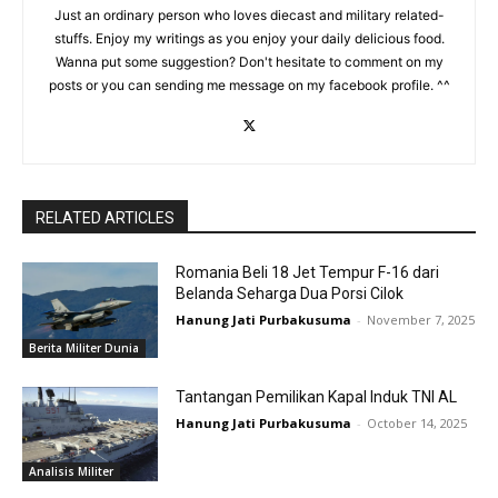
Just an ordinary person who loves diecast and military related-
stuffs. Enjoy my writings as you enjoy your daily delicious food.
Wanna put some suggestion? Don't hesitate to comment on my
posts or you can sending me message on my facebook profile. ^^
RELATED ARTICLES
Romania Beli 18 Jet Tempur F-16 dari
Belanda Seharga Dua Porsi Cilok
Hanung Jati Purbakusuma
-
November 7, 2025
Berita Militer Dunia
Tantangan Pemilikan Kapal Induk TNI AL
Hanung Jati Purbakusuma
-
October 14, 2025
Analisis Militer