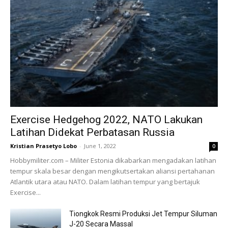
Exercise Hedgehog 2022, NATO Lakukan
Latihan Didekat Perbatasan Russia
Kristian Prasetyo Lobo
-
June 1, 2022
0
Hobbymiliter.com – Militer Estonia dikabarkan mengadakan latihan
tempur skala besar dengan mengikutsertakan aliansi pertahanan
Atlantik utara atau NATO. Dalam latihan tempur yang bertajuk
Exercise...
Tiongkok Resmi Produksi Jet Tempur Siluman
J-20 Secara Massal