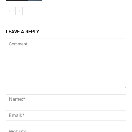
LEAVE A REPLY
Comment:
Na
Ema
Web