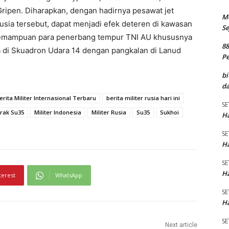
Gripen. Diharapkan, dengan hadirnya pesawat jet
M
usia tersebut, dapat menjadi efek deteren di kawasan
Se
kemampuan para penerbang tempur TNI AU khususnya
8
a di Skuadron Udara 14 dengan pangkalan di Lanud
P
bi
da
erita Militer Internasional Terbaru
berita militer rusia hari ini
SE
rak Su35
Militer Indonesia
Militer Rusia
Su35
Sukhoi
Ha
SE
Ha
SE
Ha
terest
WhatsApp
SE
Ha
SE
Next article