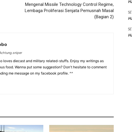
Ha
Mengenal Missile Technology Control Regime,
Lembaga Proliferasi Senjata Pemusnah Masal
SE
(Bagian 2)
Ha
SE
Ha
Lobo
chtung.sniper
 loves diecast and military related-stuffs. Enjoy my writings as
ious food. Wanna put some suggestion? Don't hesitate to comment
nding me message on my facebook profile. ^^