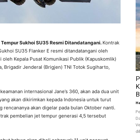
t Tempur Sukhoi SU35 Resmi Ditandatangani.
Kontrak
Sukhoi SU35 Flanker E resmi ditandatangani oleh
si oleh Kepala Pusat Komunikasi Publik (Kapuskomlik)
 Brigadir Jenderal (Brigjen) TNI Totok Sugiharto,
P
K
n keamanan internasional Jane’s 360, akan ada dua unit
B
yang akan dikirimkan kepada Indonesia untuk turut
Ha
 rencananya akan digelar pada bulan Oktober nanti.
Pe
ntrak pembelian jet tempur generasi 4,5 tersebut
Da
Ve
di