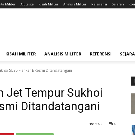
ita Militer
Alutsista
Kisah Militer
Analisis Militer
Referensi
Sejarah
Kont
KISAH MILITER
ANALISIS MILITER
REFERENSI
SEJAR
ukhoi SU35 Flanker E Resmi Ditandatangani
n Jet Tempur Sukhoi
esmi Ditandatangani
5922
0