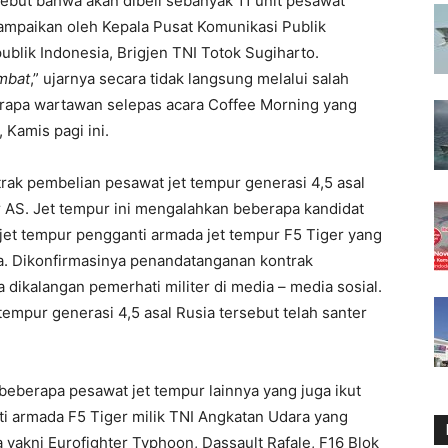
ebut bahwa akan dibeli sebanyak 11 unit pesawat
isampaikan oleh Kepala Pusat Komunikasi Publik
blik Indonesia, Brigjen TNI Totok Sugiharto.
ombat
,” ujarnya secara tidak langsung melalui salah
erapa wartawan selepas acara Coffee Morning yang
 Kamis pagi ini.
trak pembelian pesawat jet tempur generasi 4,5 asal
ar AS. Jet tempur ini mengalahkan beberapa kandidat
jet tempur pengganti armada jet tempur F5 Tiger yang
a. Dikonfirmasinya penandatanganan kontrak
 dikalangan pemerhati militer di media – media sosial.
tempur generasi 4,5 asal Rusia tersebut telah santer
beberapa pesawat jet tempur lainnya yang juga ikut
ti armada F5 Tiger milik TNI Angkatan Udara yang
yakni Eurofighter Typhoon, Dassault Rafale, F16 Blok