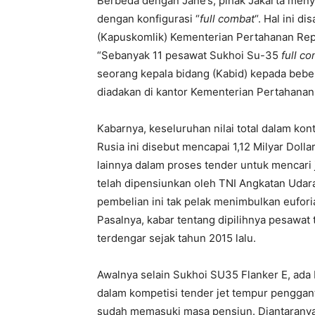
Berbeda dengan Jane’s, pihak Jakarta meny
dengan konfigurasi “
full combat
“. Hal ini d
(Kapuskomlik) Kementerian Pertahanan Repu
“Sebanyak 11 pesawat Sukhoi Su-35
full c
seorang kepala bidang (Kabid) kepada beb
diadakan di kantor Kementerian Pertahanan,
Kabarnya, keseluruhan nilai total dalam kon
Rusia ini disebut mencapai 1,12 Milyar Doll
lainnya dalam proses tender untuk mencari 
telah dipensiunkan oleh TNI Angkatan Udar
pembelian ini tak pelak menimbulkan euforia
Pasalnya, kabar tentang dipilihnya pesawat 
terdengar sejak tahun 2015 lalu.
Awalnya selain Sukhoi SU35 Flanker E, ada 
dalam kompetisi tender jet tempur penggan
sudah memasuki masa pensiun. Diantaranya 