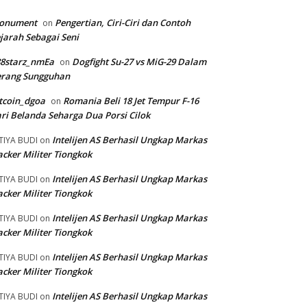
onument
Pengertian, Ciri-Ciri dan Contoh
on
jarah Sebagai Seni
88starz_nmEa
Dogfight Su-27 vs MiG-29 Dalam
on
erang Sungguhan
tcoin_dgoa
Romania Beli 18 Jet Tempur F-16
on
ri Belanda Seharga Dua Porsi Cilok
Intelijen AS Berhasil Ungkap Markas
TIYA BUDI
on
cker Militer Tiongkok
Intelijen AS Berhasil Ungkap Markas
TIYA BUDI
on
cker Militer Tiongkok
Intelijen AS Berhasil Ungkap Markas
TIYA BUDI
on
cker Militer Tiongkok
Intelijen AS Berhasil Ungkap Markas
TIYA BUDI
on
cker Militer Tiongkok
Intelijen AS Berhasil Ungkap Markas
TIYA BUDI
on