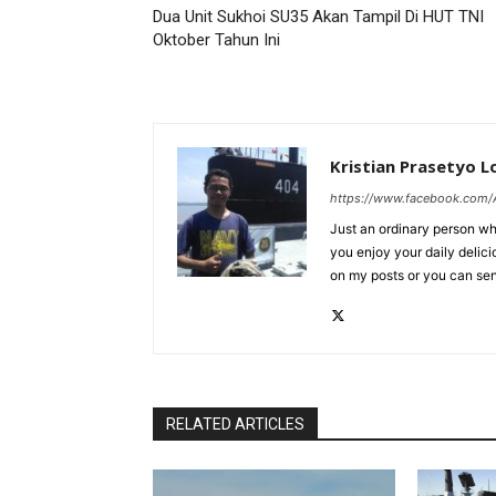
Dua Unit Sukhoi SU35 Akan Tampil Di HUT TNI
Oktober Tahun Ini
Kristian Prasetyo 
https://www.facebook.com/A
Just an ordinary person who
you enjoy your daily delic
on my posts or you can se
RELATED ARTICLES