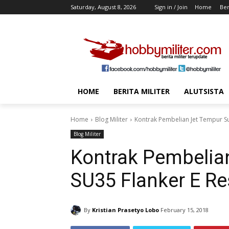
Saturday, August 8, 2026
Sign in / Join
Home
Ber
HOME
BERITA MILITER
ALUTSISTA
Home
Blog Militer
Kontrak Pembelian Jet Tempur S
Blog Militer
Kontrak Pembelia
SU35 Flanker E R
By
Kristian Prasetyo Lobo
February 15, 2018