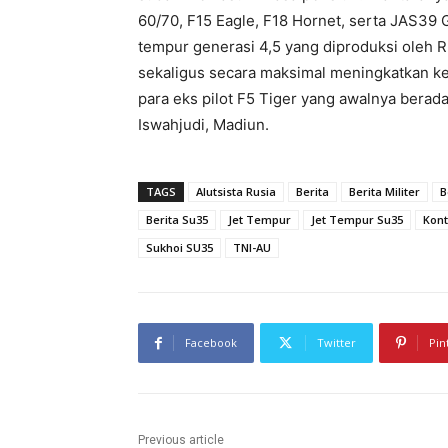
60/70, F15 Eagle, F18 Hornet, serta JAS39 
tempur generasi 4,5 yang diproduksi oleh R
sekaligus secara maksimal meningkatkan 
para eks pilot F5 Tiger yang awalnya berad
Iswahjudi, Madiun.
TAGS
Alutsista Rusia
Berita
Berita Militer
B
Berita Su35
Jet Tempur
Jet Tempur Su35
Kont
Sukhoi SU35
TNI-AU
Facebook
Twitter
Pin
Previous article