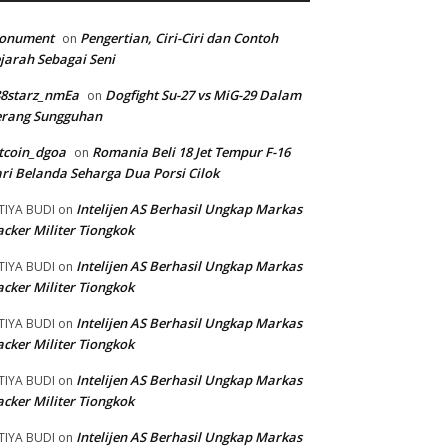
onument
Pengertian, Ciri-Ciri dan Contoh
on
jarah Sebagai Seni
88starz_nmEa
Dogfight Su-27 vs MiG-29 Dalam
on
erang Sungguhan
tcoin_dgoa
Romania Beli 18 Jet Tempur F-16
on
ri Belanda Seharga Dua Porsi Cilok
Intelijen AS Berhasil Ungkap Markas
TIYA BUDI
on
cker Militer Tiongkok
Intelijen AS Berhasil Ungkap Markas
TIYA BUDI
on
cker Militer Tiongkok
Intelijen AS Berhasil Ungkap Markas
TIYA BUDI
on
cker Militer Tiongkok
Intelijen AS Berhasil Ungkap Markas
TIYA BUDI
on
cker Militer Tiongkok
Intelijen AS Berhasil Ungkap Markas
TIYA BUDI
on