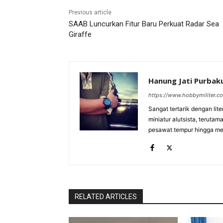
Previous article
SAAB Luncurkan Fitur Baru Perkuat Radar Sea
Giraffe
Hanung Jati Purba
https://www.hobbymiliter.c
Sangat tertarik dengan lit
miniatur alutsista, terutam
pesawat tempur hingga meri
RELATED ARTICLES