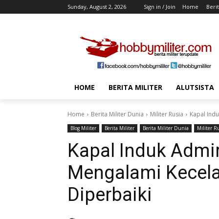
Sunday, August 2, 2026
Sign in / Join
Home
Berit
HOME
BERITA MILITER
ALUTSISTA
Home
Berita Militer Dunia
Militer Rusia
Kapal Ind
Blog Militer
Berita Militer
Berita Militer Dunia
Militer R
Kapal Induk Admi
Mengalami Kecela
Diperbaiki