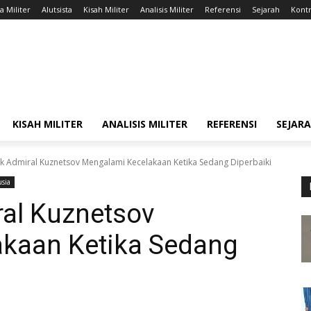
a Militer
Alutsista
Kisah Militer
Analisis Militer
Referensi
Sejarah
Kontr
KISAH MILITER
ANALISIS MILITER
REFERENSI
SEJAR
uk Admiral Kuznetsov Mengalami Kecelakaan Ketika Sedang Diperbaiki
usia
ral Kuznetsov
kaan Ketika Sedang