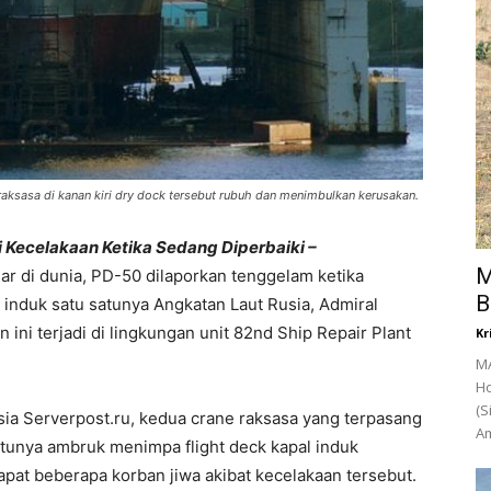
raksasa di kanan kiri dry dock tersebut rubuh dan menimbulkan kerusakan.
 Kecelakaan Ketika Sedang Diperbaiki –
M
sar di dunia, PD-50 dilaporkan tenggelam ketika
B
induk satu satunya Angkatan Laut Rusia, Admiral
ini terjadi di lingkungan unit 82nd Ship Repair Plant
Kr
MA
Ho
(S
sia Serverpost.ru, kedua crane raksasa yang terpasang
Am
satunya ambruk menimpa flight deck kapal induk
apat beberapa korban jiwa akibat kecelakaan tersebut.