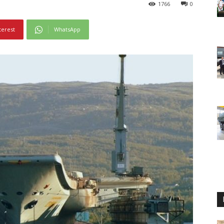
1766
0
terest
WhatsApp