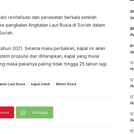
M
lani revitalisasi dan perawatan berkala setelah
Se
e pangkalan Angkatan Laut Rusia di Suriah dalam
8
Suriah.
P
bi
tahun 2021. Selama masa perbaikan, kapal ini akan
da
stem propulsi dan diharapkan, kapal yang mulai
SE
ang masa pakainya paling tidak hingga 25 tahun lagi.
Ha
SE
atan Laut Rusia
kapal induk
Militer Rusia
Ha
SE
Ha
terest
WhatsApp
SE
Ha
SE