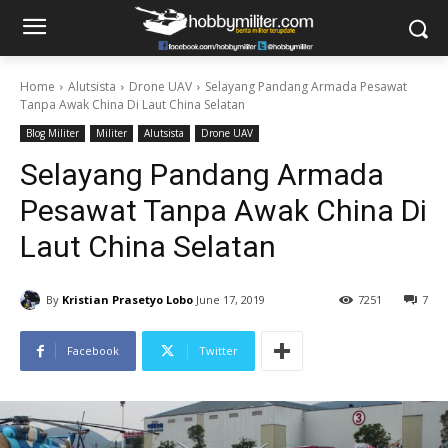
Home
Alutsista
Drone UAV
Selayang Pandang Armada Pesawat
Tanpa Awak China Di Laut China Selatan
Blog Militer
Militer
Alutsista
Drone UAV
Selayang Pandang Armada
Pesawat Tanpa Awak China Di
Laut China Selatan
By
Kristian Prasetyo Lobo
June 17, 2019
7251
7
Facebook
Twitter