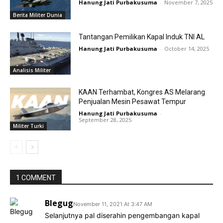
Hanung Jati Purbakusuma
-
November 7, 2025
Berita Militer Dunia
Tantangan Pemilikan Kapal Induk TNI AL
Hanung Jati Purbakusuma
-
October 14, 2025
Analisis Militer
KAAN Terhambat, Kongres AS Melarang
Penjualan Mesin Pesawat Tempur
Hanung Jati Purbakusuma
-
September 28, 2025
Militer Turki
1 COMMENT
Blegug
November 11, 2021 At 3:47 AM
Selanjutnya pal diserahin pengembangan kapal