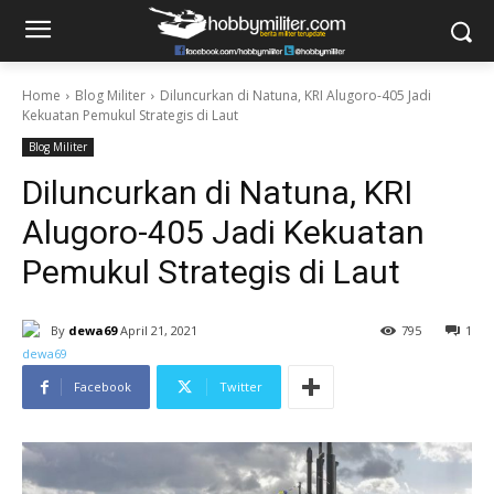
Home
Blog Militer
Diluncurkan di Natuna, KRI Alugoro-405 Jadi
Kekuatan Pemukul Strategis di Laut
Blog Militer
Diluncurkan di Natuna, KRI
Alugoro-405 Jadi Kekuatan
Pemukul Strategis di Laut
By
dewa69
April 21, 2021
795
1
Facebook
Twitter