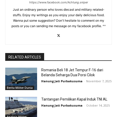
https://www.facebook.com/Achtung.sniper
Just an ordinary person who loves diecast and military related-
stuffs. Enjoy my writings as you enjoy your daily delicious food.
Wanna put some suggestion? Don't hesitate to comment on my
posts or you can sending me message on my facebook profile. ^^
RELATED ARTICLES
Romania Beli 18 Jet Tempur F-16 dari
Belanda Seharga Dua Porsi Cilok
Hanung Jati Purbakusuma
-
November 7, 2025
Berita Militer Dunia
Tantangan Pemilikan Kapal Induk TNI AL
Hanung Jati Purbakusuma
-
October 14, 2025
Analisis Militer