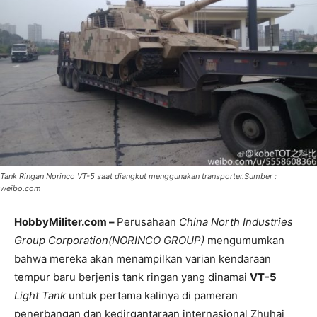
Tank Ringan Norinco VT-5 saat diangkut menggunakan transporter.Sumber :
weibo.com
HobbyMiliter.com –
Perusahaan
China North Industries
Group Corporation(NORINCO GROUP)
mengumumkan
bahwa mereka akan menampilkan varian kendaraan
tempur baru berjenis tank ringan yang dinamai
VT-5
Light Tank
untuk pertama kalinya di pameran
penerbangan dan kedirgantaraan internasional Zhuhai