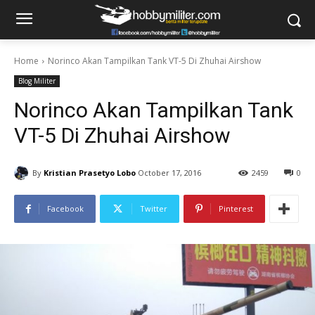
Home
Norinco Akan Tampilkan Tank VT-5 Di Zhuhai Airshow
Blog Militer
Norinco Akan Tampilkan Tank
VT-5 Di Zhuhai Airshow
By
Kristian Prasetyo Lobo
October 17, 2016
2459
0
Facebook
Twitter
Pinterest