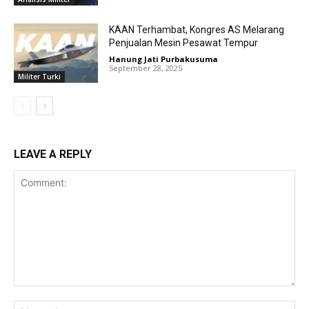
KAAN Terhambat, Kongres AS Melarang
Penjualan Mesin Pesawat Tempur
Hanung Jati Purbakusuma
-
September 28, 2025
Militer Turki
LEAVE A REPLY
Comment:
Na