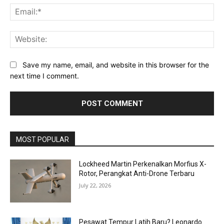
Ema
Web
Save my name, email, and website in this browser for the
next time I comment.
MOST POPULAR
Lockheed Martin Perkenalkan Morfius X-
Rotor, Perangkat Anti-Drone Terbaru
July 22, 2026
Pesawat Tempur Latih Baru? Leonardo