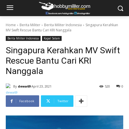
Home
Berita Militer
Berita Militer Indonesia
Singapura Kerahkan
MV Swift Rescue Bantu Cari KRI Nanggala
Berita Militer Indonesia
Kapal Selam
Singapura Kerahkan MV Swift
Rescue Bantu Cari KRI
Nanggala
By
dewa69
April 23, 2021
520
0
Facebook
Twitter