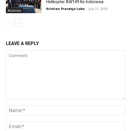
Helikopter AW149 Ke Indonesia
Kristian Prasetyo Lobo
-
July 21, 2026
Alutsista
LEAVE A REPLY
Comment:
Na
Ema