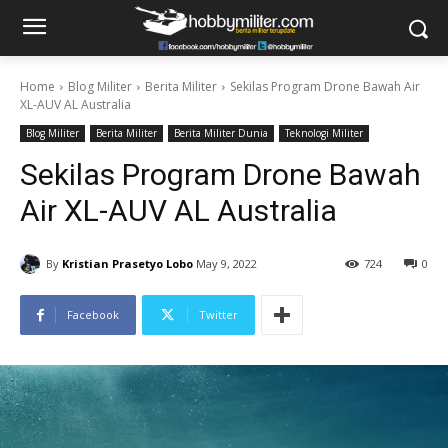
Home
Blog Militer
Berita Militer
Sekilas Program Drone Bawah Air
XL-AUV AL Australia
Blog Militer
Berita Militer
Berita Militer Dunia
Teknologi Militer
Sekilas Program Drone Bawah
Air XL-AUV AL Australia
By
Kristian Prasetyo Lobo
May 9, 2022
724
0
Facebook
Twitter