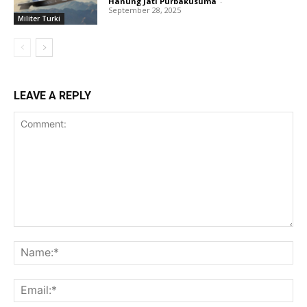
Hanung Jati Purbakusuma
-
September 28, 2025
Militer Turki
LEAVE A REPLY
Comment:
Na
Ema