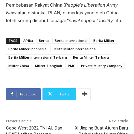
Pembebasan Rakyat China (
People’s Liberation Army-
Navy
atau disingkat PLAN) di markas yang oleh China
lebih sering disebut sebagai “
naval support facility
” itu.
TAGS
Afrika
Berita
Berita Internasional
Berita Militer
Berita Militer Indonesia
Berita Militer Internasional
Berita Militer Internasional Terbaru
Berita Militer Terbaru
Militer China
Militer Tiongkok
PMC
Private Military Company
Facebook
Twitter
Previous article
Next article
Cope West 2022 TNI AU Dan
Xi Jinping Buat Aturan Baru