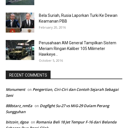
Bela Suriah, Rusia Laporkan Turki Ke Dewan
Keamanan PBB
February 20, 2016
Perusahaan AM General Tampilkan Sistem
Meriam Ringan Kaliber 105 Milimeter
Hawkeye...
October 5, 2016
RECENT COMMENTS
Monument
Pengertian, Ciri-Ciri dan Contoh Sejarah Sebagai
on
Seni
888starz_nmEa
Dogfight Su-27 vs MiG-29 Dalam Perang
on
Sungguhan
bitcoin_dgoa
Romania Beli 18 Jet Tempur F-16 dari Belanda
on
Seharga Dua Porsi Cilok