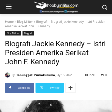
Home
Blog Militer
Biografi
Biografi Jackie Kennedy – Istri Presiden
Amerika Serikat John F. Kennedy
Blog Militer
Biografi
Biografi Jackie Kennedy – Istri
Presiden Amerika Serikat
John F. Kennedy
By
Hanung Jati Purbakusuma
July 15, 2022
2798
0
Facebook
Twitter