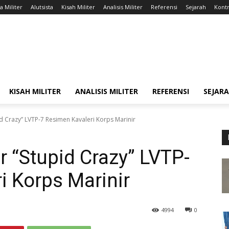
a Militer
Alutsista
Kisah Militer
Analisis Militer
Referensi
Sejarah
Kontr
KISAH MILITER
ANALISIS MILITER
REFERENSI
SEJAR
 Crazy” LVTP-7 Resimen Kavaleri Korps Marinir
 “Stupid Crazy” LVTP-
i Korps Marinir
4994
0