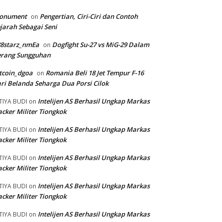
onument
Pengertian, Ciri-Ciri dan Contoh
on
jarah Sebagai Seni
88starz_nmEa
Dogfight Su-27 vs MiG-29 Dalam
on
erang Sungguhan
tcoin_dgoa
Romania Beli 18 Jet Tempur F-16
on
ri Belanda Seharga Dua Porsi Cilok
Intelijen AS Berhasil Ungkap Markas
TIYA BUDI
on
cker Militer Tiongkok
Intelijen AS Berhasil Ungkap Markas
TIYA BUDI
on
cker Militer Tiongkok
Intelijen AS Berhasil Ungkap Markas
TIYA BUDI
on
cker Militer Tiongkok
Intelijen AS Berhasil Ungkap Markas
TIYA BUDI
on
cker Militer Tiongkok
Intelijen AS Berhasil Ungkap Markas
TIYA BUDI
on