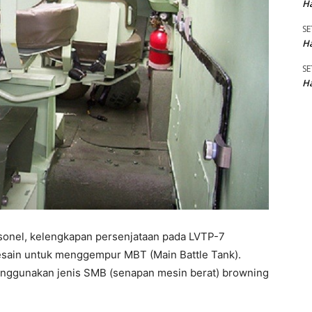
Ha
SE
Ha
SE
Ha
onel, kelengkapan persenjataan pada LVTP-7
idesain untuk menggempur MBT (Main Battle Tank).
enggunakan jenis SMB (senapan mesin berat) browning