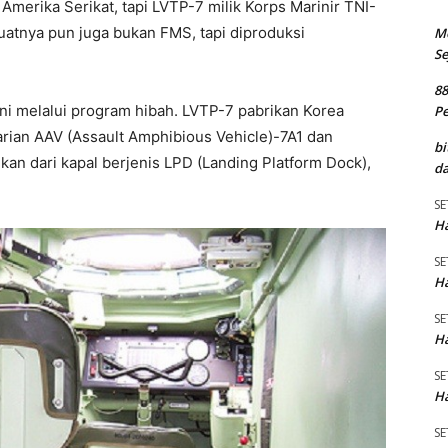
Amerika Serikat, tapi LVTP-7 milik Korps Marinir TNI-
atnya pun juga bukan FMS, tapi diproduksi
M
Se
8
i melalui program hibah. LVTP-7 pabrikan Korea
P
varian AAV (Assault Amphibious Vehicle)-7A1 dan
bi
kan dari kapal berjenis LPD (Landing Platform Dock),
da
SE
Ha
SE
Ha
SE
Ha
SE
Ha
SE