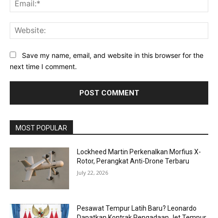
Ema
Web
Save my name, email, and website in this browser for the
next time I comment.
MOST POPULAR
Lockheed Martin Perkenalkan Morfius X-
Rotor, Perangkat Anti-Drone Terbaru
July 22, 2026
Pesawat Tempur Latih Baru? Leonardo
Dapatkan Kontrak Pengadaan Jet Tempur