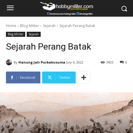
Home
Blog Militer
Sejarah
Sejarah Perang Batak
Blog Militer
Sejarah
Sejarah Perang Batak
By
Hanung Jati Purbakusuma
July 6, 2022
3903
0
Facebook
Twitter