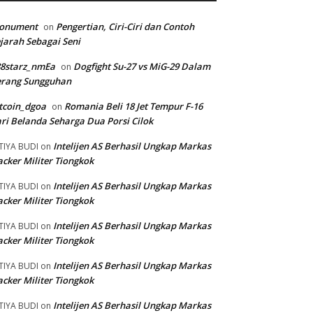
onument
Pengertian, Ciri-Ciri dan Contoh
on
jarah Sebagai Seni
88starz_nmEa
Dogfight Su-27 vs MiG-29 Dalam
on
erang Sungguhan
tcoin_dgoa
Romania Beli 18 Jet Tempur F-16
on
ri Belanda Seharga Dua Porsi Cilok
Intelijen AS Berhasil Ungkap Markas
TIYA BUDI
on
cker Militer Tiongkok
Intelijen AS Berhasil Ungkap Markas
TIYA BUDI
on
cker Militer Tiongkok
Intelijen AS Berhasil Ungkap Markas
TIYA BUDI
on
cker Militer Tiongkok
Intelijen AS Berhasil Ungkap Markas
TIYA BUDI
on
cker Militer Tiongkok
Intelijen AS Berhasil Ungkap Markas
TIYA BUDI
on