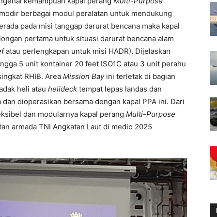
mengenai kemampuan kapal perang
Multi-Purpose
odir berbagai modul peralatan untuk mendukung
berada pada misi tanggap darurat bencana maka kapal
longan pertama untuk situasi darurat bencana alam
ef
atau perlengkapan untuk misi HADR). Dijelaskan
a 5 unit kontainer 20 feet ISO1C atau 3 unit perahu
singkat RHIB. Area
Mission Bay
ini terletak di bagian
adak heli atau
helideck
tempat lepas landas dan
 dan dioperasikan bersama dengan kapal PPA ini. Dari
fleksibel dan modularnya kapal perang
Multi-Purpose
tan armada TNI Angkatan Laut di medio 2025