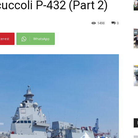
ccoli P-432 (Part 2)
1498
0
terest
WhatsApp