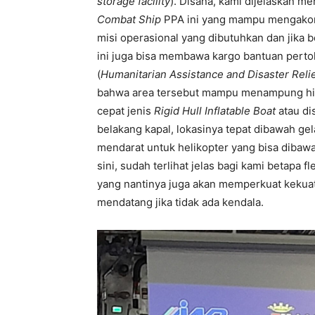
storage facility
). Disana, kami dijelaskan 
Combat Ship
PPA ini yang mampu mengakom
misi operasional yang dibutuhkan dan jika 
ini juga bisa membawa kargo bantuan perto
(
Humanitarian Assistance and Disaster Reli
bahwa area tersebut mampu menampung hingg
cepat jenis
Rigid Hull Inflatable Boat
atau di
belakang kapal, lokasinya tepat dibawah gel
mendarat untuk helikopter yang bisa dibawa
sini, sudah terlihat jelas bagi kami betapa 
yang nantinya juga akan memperkuat kekua
mendatang jika tidak ada kendala.