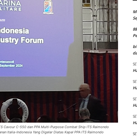
M
Se
8
P
bi
da
SE
Ha
SE
Ha
SE
Ha
SE
Ha
y ITS Cavour C-550 dan PPA Multi-Purpose Combat Ship ITS Raimondo
anan Italia-Indonesia Yang Digelar Diatas Kapal PPA ITS Raimondo
SE