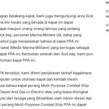
Ha
SE
agian belakang kapal, kami juga mengunjungi area
Sick
Ha
a tim medis yang berada di kapal ini dapat
SE
apal maupun orang-orang lainnya yang sedang
Ha
ick bay
, personel Marina Militare (AL Italia) yang
sebut juga menjelaskan bahwa di kapal PPA ini
rawat (Medis Marina Militare) yang bertugas sebagai
apal PPA ini. Kemudian setelah dari
Sick bay
, kami pun
tomasi kapal PPA ini.
PA tersebut, kami diberi penjelasan terkait bagaimana
uter untuk otomasi kapal dan kendali mesin
pula bahwa kapal perang
Multi-Purpose Combat Ship
iesel And Gas or Electric
atau yang biasa disingkat
i dari tenaga yang dihasilkan oleh mesin diesel dan
al perang
Multi-Purpose Combat Ship
PPA ini dapat