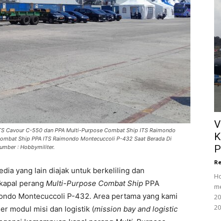
V
y ITS Cavour C-550 dan PPA Multi-Purpose Combat Ship ITS Raimondo
K
 Combat Ship PPA ITS Raimondo Montecuccoli P-432 Saat Berada Di
P
umber : Hobbymiliter.
Re
ia yang lain diajak untuk berkeliling dan
Ho
 kapal perang
Multi-Purpose Combat Ship
PPA
me
mondo Montecuccoli P-432. Area pertama yang kami
20
20
r modul misi dan logistik (
mission bay and logistic