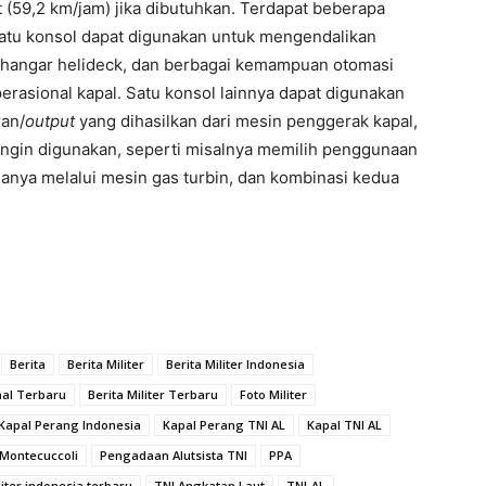
 (59,2 km/jam) jika dibutuhkan. Terdapat beberapa
atu konsol dapat digunakan untuk mengendalikan
u hangar helideck, dan berbagai kemampuan otomasi
erasional kapal. Satu konsol lainnya dapat digunakan
an/
output
yang dihasilkan dari mesin penggerak kapal,
ingin digunakan, seperti misalnya memilih penggunaan
 hanya melalui mesin gas turbin, dan kombinasi kedua
Berita
Berita Militer
Berita Militer Indonesia
onal Terbaru
Berita Militer Terbaru
Foto Militer
Kapal Perang Indonesia
Kapal Perang TNI AL
Kapal TNI AL
Montecuccoli
Pengadaan Alutsista TNI
PPA
liter indonesia terbaru
TNI Angkatan Laut
TNI-AL