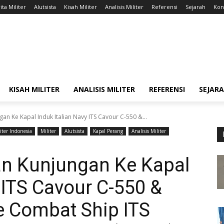
ita Militer
Alutsista
Kisah Militer
Analisis Militer
Referensi
Sejarah
Kont
KISAH MILITER
ANALISIS MILITER
REFERENSI
SEJAR
an Ke Kapal Induk Italian Navy ITS Cavour C-550 &...
liter Indonesia
Militer
Alutsista
Kapal Perang
Analisis Militer
an Kunjungan Ke Kapal
 ITS Cavour C-550 &
e Combat Ship ITS