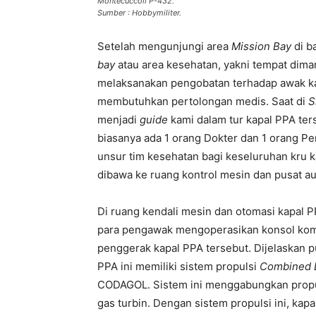
Montecuccoli P-432.
Sumber : Hobbymiliter.
Setelah mengunjungi area
Mission Bay
di b
bay
atau area kesehatan, yakni tempat diman
melaksanakan pengobatan terhadap awak k
membutuhkan pertolongan medis. Saat di
S
menjadi
guide
kami dalam tur kapal PPA ter
biasanya ada 1 orang Dokter dan 1 orang Pe
unsur tim kesehatan bagi keseluruhan kru k
dibawa ke ruang kontrol mesin dan pusat au
Di ruang kendali mesin dan otomasi kapal P
para pengawak mengoperasikan konsol komp
penggerak kapal PPA tersebut. Dijelaskan 
PPA ini memiliki sistem propulsi
Combined D
CODAGOL. Sistem ini menggabungkan propuls
gas turbin. Dengan sistem propulsi ini, kap