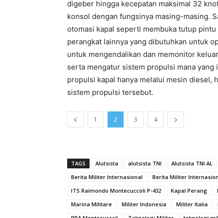
digeber hingga kecepatan maksimal 32 knot
konsol dengan fungsinya masing-masing. S
otomasi kapal seperti membuka tutup pint
perangkat lainnya yang dibutuhkan untuk op
untuk mengendalikan dan memonitor keluar
serta mengatur sistem propulsi mana yang 
propulsi kapal hanya melalui mesin diesel,
sistem propulsi tersebut.
1
2
3
4
TAGS
Alutsista
alutsista TNI
Alutsista TNI AL
Berita Militer Internasional
Berita Militer Internasi
ITS Raimondo Montecuccoli P-432
Kapal Perang
Marina Militare
Militer Indonesia
Militer Italia
PPA Montecuccoli
Teknologi Militer
teknologi mi