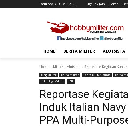
Saturday, August 8, 2026
Sign in / Join
Home
Ber
HOME
BERITA MILITER
ALUTSISTA
Home
Militer
Alutsista
Reportase Kegiatan Kunjung
Blog Militer
Berita Militer
Berita Militer Dunia
Berita Mi
Teknologi Militer
TNI
Reportase Kegiat
Induk Italian Navy
PPA Multi-Purpos