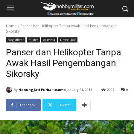
Home
Panser dan Helikopter Tanpa Awak Hasil Pengembangan
Sikorsky
Blog Militer
Militer
Alutsista
Drone UAV
Panser dan Helikopter Tanpa
Awak Hasil Pengembangan
Sikorsky
By
Hanung Jati Purbakusuma
January 21, 2016
2007
0
Facebook
Twitter