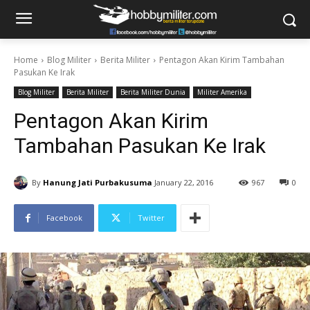
Home
Blog Militer
Berita Militer
Pentagon Akan Kirim Tambahan
Pasukan Ke Irak
Blog Militer
Berita Militer
Berita Militer Dunia
Militer Amerika
Pentagon Akan Kirim
Tambahan Pasukan Ke Irak
By
Hanung Jati Purbakusuma
January 22, 2016
967
0
Facebook
Twitter