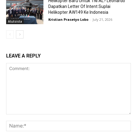
Helikopter Baru Untuk TNI AL? Leonardo
Dapatkan Letter Of Intent Suplai
Helikopter AW149 Ke Indonesia
Kristian Prasetyo Lobo
-
July 21, 2026
Alutsista
LEAVE A REPLY
Comment:
Na