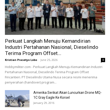
Perkuat Langkah Menuju Kemandirian
Industri Pertahanan Nasional, Dieselindo
Terima Program Offset...
Kristian Prasetyo Lobo
-
June 25, 2026
0
Hobbymiliter.com - Perkuat Langkah Menuju Kemandirian Industri
Pertahanan Nasional, Dieselindo Terima Program Offset
Fincantieri. PT Dieselindo Utama Nusa secara resmi menerima
penyerahan (handover) program...
Amerika Serikat Akan Luncurkan Drone MQ-
1C Gray Eagle Ke Korsel
January 29, 2016