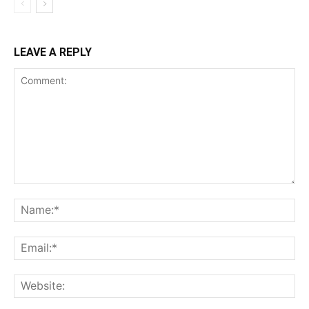
LEAVE A REPLY
Comment:
Na
Ema
Web