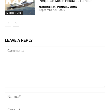
Penjualan Mesin Pesawat Tempur
Hanung Jati Purbakusuma
-
September 28, 2025
Militer Turki
LEAVE A REPLY
Comment:
Na
Ema