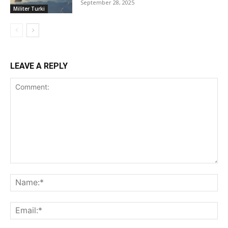
September 28, 2025
Militer Turki
LEAVE A REPLY
Comment:
Na
Ema