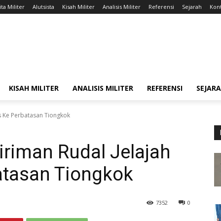
ta Militer
Alutsista
Kisah Militer
Analisis Militer
Referensi
Sejarah
Kont
KISAH MILITER
ANALISIS MILITER
REFERENSI
SEJAR
os Ke Perbatasan Tiongkok
giriman Rudal Jelajah
tasan Tiongkok
7352
0