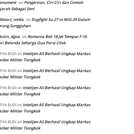
onument
Pengertian, Ciri-Ciri dan Contoh
on
jarah Sebagai Seni
88starz_nmEa
Dogfight Su-27 vs MiG-29 Dalam
on
erang Sungguhan
tcoin_dgoa
Romania Beli 18 Jet Tempur F-16
on
ri Belanda Seharga Dua Porsi Cilok
Intelijen AS Berhasil Ungkap Markas
TIYA BUDI
on
cker Militer Tiongkok
Intelijen AS Berhasil Ungkap Markas
TIYA BUDI
on
cker Militer Tiongkok
Intelijen AS Berhasil Ungkap Markas
TIYA BUDI
on
cker Militer Tiongkok
Intelijen AS Berhasil Ungkap Markas
TIYA BUDI
on
cker Militer Tiongkok
Intelijen AS Berhasil Ungkap Markas
TIYA BUDI
on
cker Militer Tiongkok