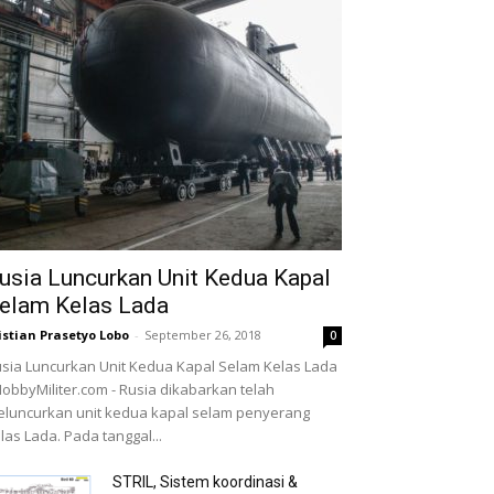
usia Luncurkan Unit Kedua Kapal
elam Kelas Lada
istian Prasetyo Lobo
-
September 26, 2018
0
sia Luncurkan Unit Kedua Kapal Selam Kelas Lada
HobbyMiliter.com - Rusia dikabarkan telah
luncurkan unit kedua kapal selam penyerang
las Lada. Pada tanggal...
STRIL, Sistem koordinasi &