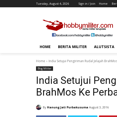
Tuesday, August 4, 2026
Sign in / Join
Home
Beri
HOME
BERITA MILITER
ALUTSISTA
Home
India Setujui Pengiriman Rudal Jelajah BrahM
Blog Militer
India Setujui Pen
BrahMos Ke Perba
By
Hanung Jati Purbakusuma
August 3, 2016