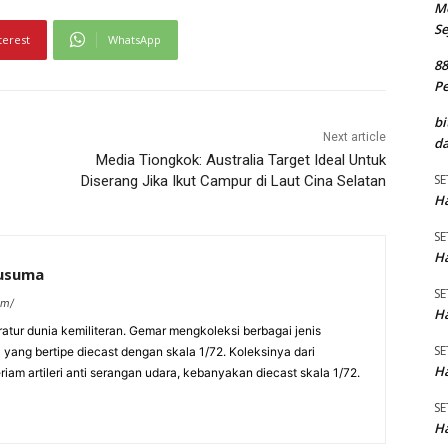
M
Se
terest
WhatsApp
8
P
bi
Next article
da
Media Tiongkok: Australia Target Ideal Untuk
SE
Diserang Jika Ikut Campur di Laut Cina Selatan
Ha
SE
Ha
kusuma
SE
om/
Ha
eratur dunia kemiliteran. Gemar mengkoleksi berbagai jenis
SE
a yang bertipe diecast dengan skala 1/72. Koleksinya dari
Ha
am artileri anti serangan udara, kebanyakan diecast skala 1/72.
SE
Ha