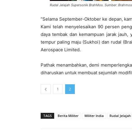
Rudal Jelajah Supersonik BrahMos. Sumber: Brahmo
“Selama September-Oktober ke depan, kami
Kami telah menyelesaikan 90 persen penger
daya tembak dan kemampuan jarak jauh, ya
tempur paling maju (Sukhoi) dan rudal (Br
Aerospace Limited.
Pathak menambahkan, demi memperlengkap
diharuskan untuk membuat sejumlah modifik
1
2
TAGS
Berita Militer
Militer India
Rudal Jelaja