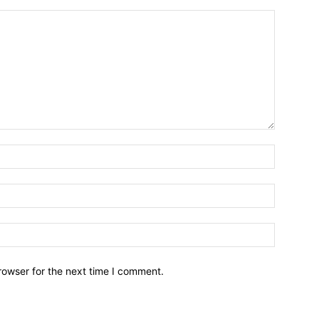
Name:*
Email:*
Website:
rowser for the next time I comment.