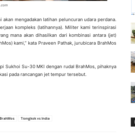
s.com
 akan mengadakan latihan peluncuran udara perdana.
jaan kompleks (latihannya). Militer kami terinspirasi
ng mana akan dihasilkan dari kombinasi antara (jet)
ahMos) kami,” kata Praveen Pathak, jurubicara BrahMos
i Sukhoi Su-30 MKI dengan rudal BrahMos, pihaknya
asi pada rancangan jet tempur tersebut.
h BrahMos
Tiongkok vs India