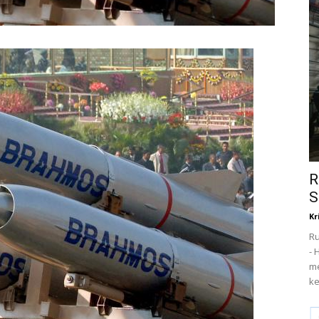
R
S
Kr
Ru
- 
me
ke