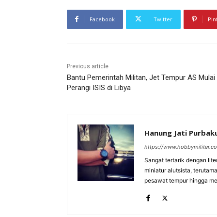
Facebook
Twitter
Pin
Previous article
Bantu Pemerintah Militan, Jet Tempur AS Mulai
Perangi ISIS di Libya
Hanung Jati Purba
https://www.hobbymiliter.c
Sangat tertarik dengan lit
miniatur alutsista, terutam
pesawat tempur hingga meri