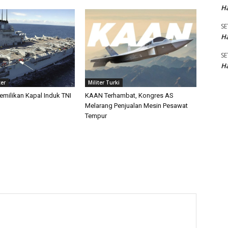
Ha
SE
Ha
SE
Ha
ter
Militer Turki
emilikan Kapal Induk TNI
KAAN Terhambat, Kongres AS
Melarang Penjualan Mesin Pesawat
Tempur