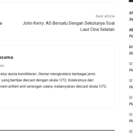
M
Next article
Se
ta
John Kerry: AS Bersatu Dengan Sekutunya Soal
Laut Cina Selatan
8
P
bi
da
kusuma
SE
om/
Ha
eratur dunia kemiliteran. Gemar mengkoleksi berbagai jenis
a yang bertipe diecast dengan skala 1/72. Koleksinya dari
SE
Ha
am artileri anti serangan udara, kebanyakan diecast skala 1/72.
SE
Ha
SE
Ha
SE