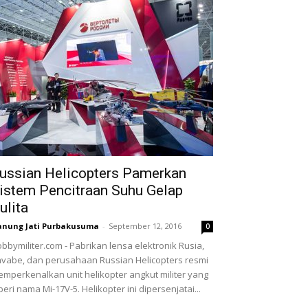
ussian Helicopters Pamerkan
istem Pencitraan Suhu Gelap
ulita
nung Jati Purbakusuma
-
September 12, 2016
0
bbymiliter.com - Pabrikan lensa elektronik Rusia,
vabe, dan perusahaan Russian Helicopters resmi
mperkenalkan unit helikopter angkut militer yang
beri nama Mi-17V-5. Helikopter ini dipersenjatai...