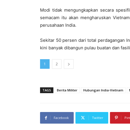
Modi tidak mengungkapkan secara spesifik 
semacam itu akan mengharuskan Vietnam
perusahaan India.
Sekitar 50 persen dari total perdagangan I
kini banyak dibangun pulau buatan dan fasil
1
2
TAGS
Berita Militer
Hubungan India-Vietnam
Facebook
Twitter
Pin