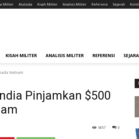
a Militer
Alutsista
Kisah Militer
Analisis Militer
Referensi
Sejarah
Kontr
KISAH MILITER
ANALISIS MILITER
REFERENSI
SEJAR
epada Vietnam
India Pinjamkan $500
nam
5857
0