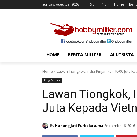
Sunday, August 9, 2026
Sign in / Join
Home
Berit
HOME
BERITA MILITER
ALUTSISTA
Home
Lawan Tiongkok, India Pinjamkan $500 Juta K
Blog Militer
Lawan Tiongkok, 
Juta Kepada Viet
By
Hanung Jati Purbakusuma
September 6, 2016