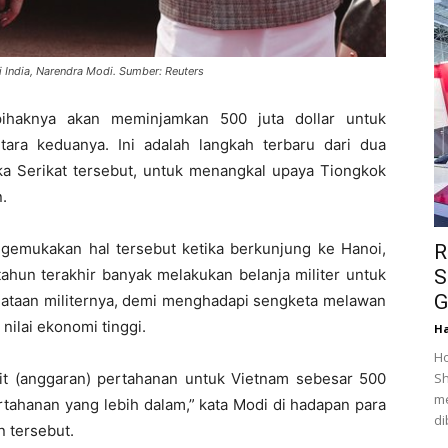
 India, Narendra Modi. Sumber: Reuters
ihaknya akan meminjamkan 500 juta dollar untuk
ra keduanya. Ini adalah langkah terbaru dari dua
a Serikat tersebut, untuk menangkal upaya Tiongkok
.
gemukakan hal tersebut ketika berkunjung ke Hanoi,
R
S
ahun terakhir banyak melakukan belanja militer untuk
G
taan militernya, demi menghadapi sengketa melawan
 nilai ekonomi tinggi.
Ha
Ho
Sh
t (anggaran) pertahanan untuk Vietnam sebesar 500
me
ertahanan yang lebih dalam,” kata Modi di hadapan para
di
 tersebut.