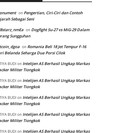
onument
Pengertian, Ciri-Ciri dan Contoh
on
jarah Sebagai Seni
88starz_nmEa
Dogfight Su-27 vs MiG-29 Dalam
on
erang Sungguhan
tcoin_dgoa
Romania Beli 18 Jet Tempur F-16
on
ri Belanda Seharga Dua Porsi Cilok
Intelijen AS Berhasil Ungkap Markas
TIYA BUDI
on
cker Militer Tiongkok
Intelijen AS Berhasil Ungkap Markas
TIYA BUDI
on
cker Militer Tiongkok
Intelijen AS Berhasil Ungkap Markas
TIYA BUDI
on
cker Militer Tiongkok
Intelijen AS Berhasil Ungkap Markas
TIYA BUDI
on
cker Militer Tiongkok
Intelijen AS Berhasil Ungkap Markas
TIYA BUDI
on