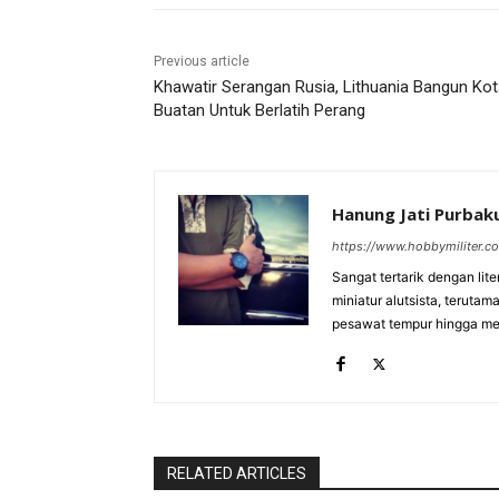
Previous article
Khawatir Serangan Rusia, Lithuania Bangun Ko
Buatan Untuk Berlatih Perang
Hanung Jati Purba
https://www.hobbymiliter.c
Sangat tertarik dengan lit
miniatur alutsista, terutam
pesawat tempur hingga meri
RELATED ARTICLES