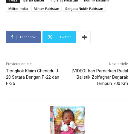
TAGS
Berita Militer
India vs Pakistan
Konflik Kashmir
Militer India
Militer Pakistan
Senjata Nuklir Pakistan
Facebook
Twitter
Previous article
Next article
Tiongkok Klaim Chengdu J-
[VIDEO] Iran Pamerkan Rudal
20 Setara Dengan F-22 dan
Balistik Zolfaghar Berjarak
F-35
Tempuh 700 Km