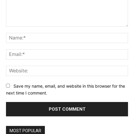
Comment:
Na
Ema
Web
Save my name, email, and website in this browser for the
next time I comment.
MOST POPULAR