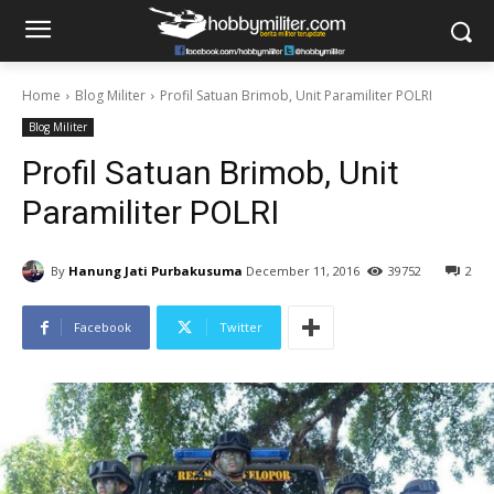
Home
Blog Militer
Profil Satuan Brimob, Unit Paramiliter POLRI
Blog Militer
Profil Satuan Brimob, Unit
Paramiliter POLRI
By
Hanung Jati Purbakusuma
December 11, 2016
39752
2
Facebook
Twitter