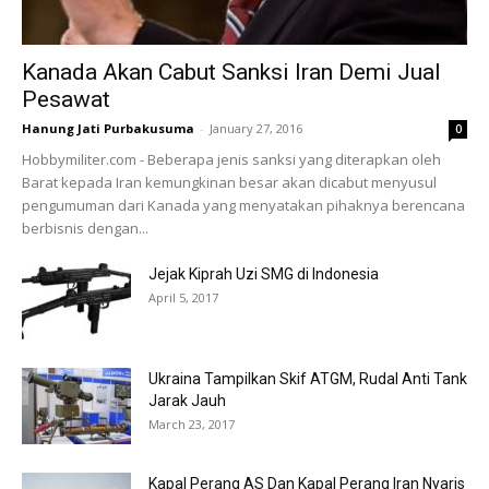
Kanada Akan Cabut Sanksi Iran Demi Jual
Pesawat
Hanung Jati Purbakusuma
-
January 27, 2016
0
Hobbymiliter.com - Beberapa jenis sanksi yang diterapkan oleh
Barat kepada Iran kemungkinan besar akan dicabut menyusul
pengumuman dari Kanada yang menyatakan pihaknya berencana
berbisnis dengan...
Jejak Kiprah Uzi SMG di Indonesia
April 5, 2017
Ukraina Tampilkan Skif ATGM, Rudal Anti Tank
Jarak Jauh
March 23, 2017
Kapal Perang AS Dan Kapal Perang Iran Nyaris