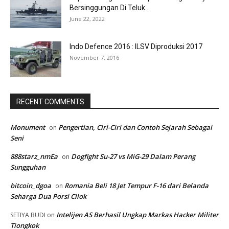
Bersinggungan Di Teluk...
June 22, 2022
Indo Defence 2016 : ILSV Diproduksi 2017
November 7, 2016
RECENT COMMENTS
Monument
Pengertian, Ciri-Ciri dan Contoh Sejarah Sebagai
on
Seni
888starz_nmEa
Dogfight Su-27 vs MiG-29 Dalam Perang
on
Sungguhan
bitcoin_dgoa
Romania Beli 18 Jet Tempur F-16 dari Belanda
on
Seharga Dua Porsi Cilok
Intelijen AS Berhasil Ungkap Markas Hacker Militer
SETIYA BUDI
on
Tiongkok