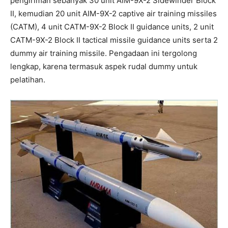
pengiriman sebanyak 30 unit AIM-9X-2 Sidewinder Block
II, kemudian 20 unit AIM-9X-2 captive air training missiles
(CATM), 4 unit CATM-9X-2 Block II guidance units, 2 unit
CATM-9X-2 Block II tactical missile guidance units serta 2
dummy air training missile. Pengadaan ini tergolong
lengkap, karena termasuk aspek rudal dummy untuk
pelatihan.