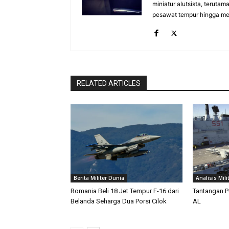
miniatur alutsista, terutam
pesawat tempur hingga meri
RELATED ARTICLES
Berita Militer Dunia
Analisis Mili
Romania Beli 18 Jet Tempur F-16 dari
Tantangan P
Belanda Seharga Dua Porsi Cilok
AL