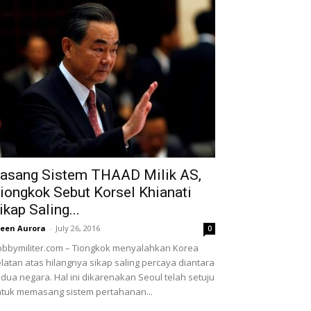
asang Sistem THAAD Milik AS,
iongkok Sebut Korsel Khianati
ikap Saling...
leen Aurora
-
July 26, 2016
0
bbymiliter.com – Tiongkok menyalahkan Korea
latan atas hilangnya sikap saling percaya diantara
dua negara. Hal ini dikarenakan Seoul telah setuju
tuk memasang sistem pertahanan...