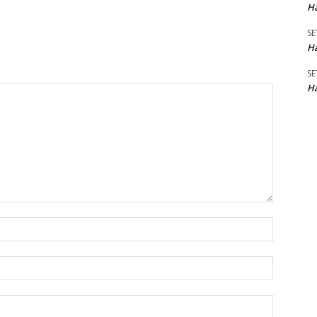
Ha
SE
Ha
SE
Ha
Name:*
Email:*
Website: