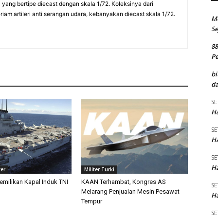
a yang bertipe diecast dengan skala 1/72. Koleksinya dari
am artileri anti serangan udara, kebanyakan diecast skala 1/72.
M
Se
8
P
bi
da
SE
Ha
SE
Ha
SE
Ha
ter
Militer Turki
emilikan Kapal Induk TNI
KAAN Terhambat, Kongres AS
SE
Melarang Penjualan Mesin Pesawat
Ha
Tempur
SE