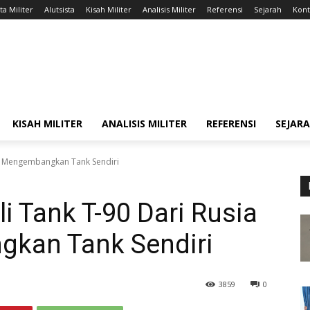
ta Militer
Alutsista
Kisah Militer
Analisis Militer
Referensi
Sejarah
Kont
KISAH MILITER
ANALISIS MILITER
REFERENSI
SEJAR
mi Mengembangkan Tank Sendiri
i Tank T-90 Dari Rusia
kan Tank Sendiri
3859
0