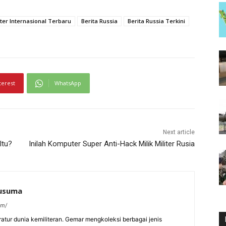
iter Internasional Terbaru
Berita Russia
Berita Russia Terkini
terest
WhatsApp
Next article
Itu?
Inilah Komputer Super Anti-Hack Milik Militer Rusia
kusuma
om/
eratur dunia kemiliteran. Gemar mengkoleksi berbagai jenis