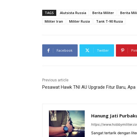
TAGS
Alutsista Russia
Berita Militer
Berita Mil
Militer Iran
Militer Rusia
Tank T-90 Rusia
Facebook
Twitter
Pin
Previous article
Pesawat Hawk TNI AU Upgrade Fitur Baru, Apa 
Hanung Jati Purba
https://www.hobbymiliter.c
Sangat tertarik dengan lit