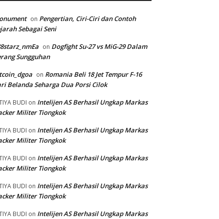
onument
Pengertian, Ciri-Ciri dan Contoh
on
jarah Sebagai Seni
88starz_nmEa
Dogfight Su-27 vs MiG-29 Dalam
on
erang Sungguhan
tcoin_dgoa
Romania Beli 18 Jet Tempur F-16
on
ri Belanda Seharga Dua Porsi Cilok
Intelijen AS Berhasil Ungkap Markas
TIYA BUDI
on
cker Militer Tiongkok
Intelijen AS Berhasil Ungkap Markas
TIYA BUDI
on
cker Militer Tiongkok
Intelijen AS Berhasil Ungkap Markas
TIYA BUDI
on
cker Militer Tiongkok
Intelijen AS Berhasil Ungkap Markas
TIYA BUDI
on
cker Militer Tiongkok
Intelijen AS Berhasil Ungkap Markas
TIYA BUDI
on