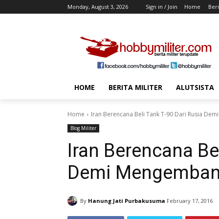
Monday, August 3, 2026
Sign in / Join
Home
Beri
HOME
BERITA MILITER
ALUTSISTA
Home
Iran Berencana Beli Tank T-90 Dari Rusia De
Blog Militer
Iran Berencana Bel
Demi Mengembang
By
Hanung Jati Purbakusuma
February 17, 2016