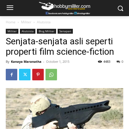
Home
Militer
Alutsista
Militer
Alutsista
Blog Militer
Senapan
Senjata-senjata asli seperti
properti film science-fiction
By
Kanaya Maranatha
-
October 1, 2015
4483
0