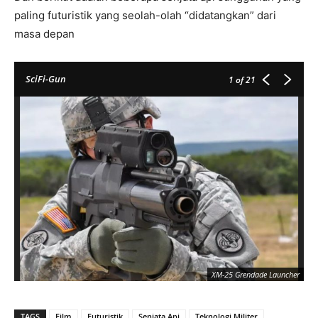
paling futuristik yang seolah-olah “didatangkan” dari
masa depan
SciFi-Gun
1
of 21
XM-25 Grendade Launcher
TAGS
Film
Futuristik
Senjata Api
Teknologi Militer