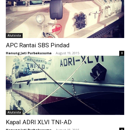
Alutsista
APC Rantai SBS Pindad
Hanung Jati Purbakusuma
-
August 19, 2015
0
Alutsista
Kapal ADRI XLVI TNI-AD
Hanung Jati Purbakusuma
-
August 18, 2015
0