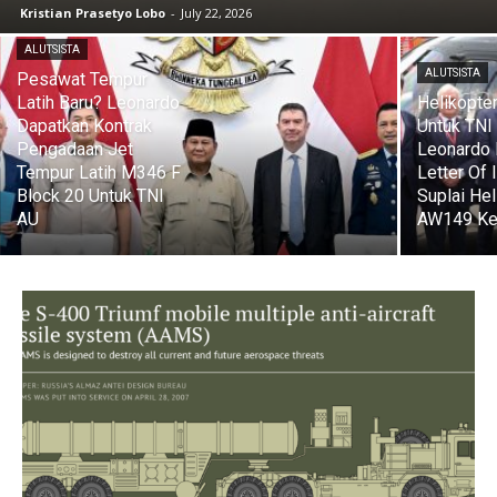
Kristian Prasetyo Lobo
-
July 22, 2026
ALUTSISTA
ALUTSISTA
Pesawat Tempur
Latih Baru? Leonardo
Helikopte
Dapatkan Kontrak
Untuk TNI
Pengadaan Jet
Leonardo 
Tempur Latih M346 F
Letter Of 
Block 20 Untuk TNI
Suplai Hel
AU
AW149 Ke