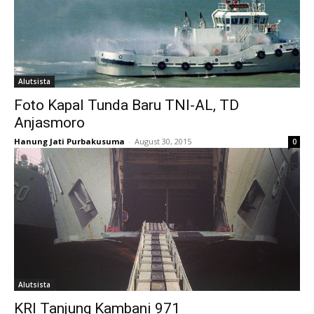
Alutsista
Foto Kapal Tunda Baru TNI-AL, TD
Anjasmoro
Hanung Jati Purbakusuma
-
August 30, 2015
0
Alutsista
KRI Tanjung Kambani 971