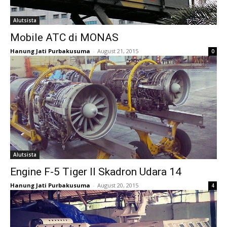
Alutsista
Mobile ATC di MONAS
Hanung Jati Purbakusuma
-
August 21, 2015
0
Alutsista
Engine F-5 Tiger II Skadron Udara 14
Hanung Jati Purbakusuma
-
August 20, 2015
4