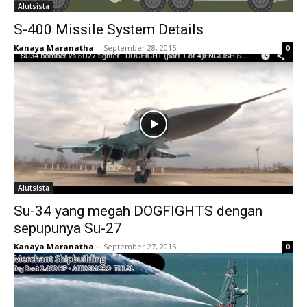
Alutsista
S-400 Missile System Details
Kanaya Maranatha
-
September 28, 2015
0
Alutsista
Su-34 yang megah DOGFIGHTS dengan
sepupunya Su-27
Kanaya Maranatha
-
September 27, 2015
0