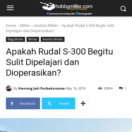
Home
Militer
Analisis Militer
Apakah Rudal S-300 Begitu Sulit
Dipelajari dan Dioperasikan?
Blog Militer
Militer
Analisis Militer
Apakah Rudal S-300 Begitu
Sulit Dipelajari dan
Dioperasikan?
By
Hanung Jati Purbakusuma
May 16, 2019
35094
1
Facebook
Twitter