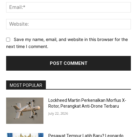
Ema
Web
Save my name, email, and website in this browser for the
next time I comment.
MOST POPULAR
Lockheed Martin Perkenalkan Morfius X-
Rotor, Perangkat Anti-Drone Terbaru
July 22, 2026
Pesawat Tempur Latih Baru? Leonardo