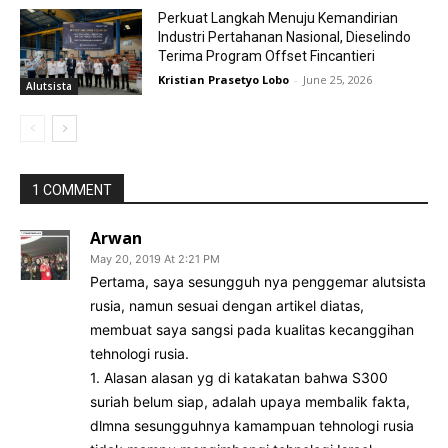
Perkuat Langkah Menuju Kemandirian
Industri Pertahanan Nasional, Dieselindo
Terima Program Offset Fincantieri
Kristian Prasetyo Lobo
-
June 25, 2026
Alutsista
1 COMMENT
Arwan
May 20, 2019 At 2:21 PM
Pertama, saya sesungguh nya penggemar alutsista
rusia, namun sesuai dengan artikel diatas,
membuat saya sangsi pada kualitas kecanggihan
tehnologi rusia.
1. Alasan alasan yg di katakatan bahwa S300
suriah belum siap, adalah upaya membalik fakta,
dlmna sesungguhnya kamampuan tehnologi rusia