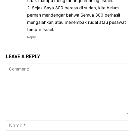
tidak mampu mengimbangi tehnologi Israel.
2. Sejak Saya 300 berasa di suriah, kita belum
pernah mendengar bahwa Semua 300 berhasil
mengalahkan atau menembak rudal atau pesawat
tempur Israel.
Reply
LEAVE A REPLY
Comment:
Na