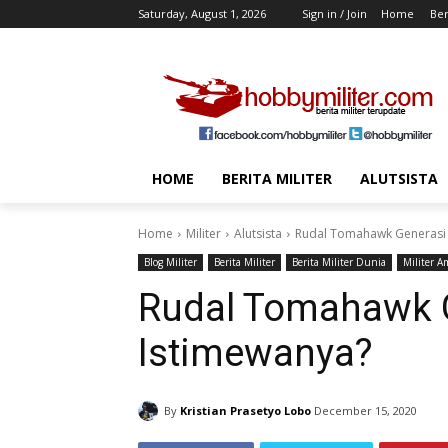
Saturday, August 1, 2026
Sign in / Join
Home
Ber
HOME
BERITA MILITER
ALUTSISTA
Home
Militer
Alutsista
Rudal Tomahawk Generasi 
Blog Militer
Berita Militer
Berita Militer Dunia
Militer A
Rudal Tomahawk G
Istimewanya?
By
Kristian Prasetyo Lobo
December 15, 2020