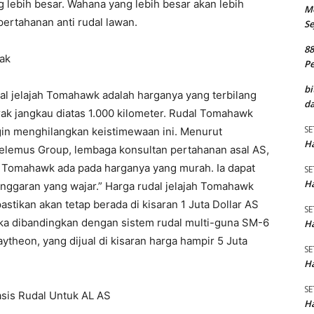
lebih besar. Wahana yang lebih besar akan lebih
M
ertahanan anti rudal lawan.
Se
8
ak
P
bi
al jelajah Tomahawk adalah harganya yang terbilang
da
rak jangkau diatas 1.000 kilometer. Rudal Tomahawk
SE
ngin menghilangkan keistimewaan ini. Menurut
Ha
 Telemus Group, lembaga konsultan pertahanan asal AS,
ah Tomahawk ada pada harganya yang murah. Ia dapat
SE
Ha
anggaran yang wajar.” Harga rudal jelajah Tomahawk
stikan akan tetap berada di kisaran 1 Juta Dollar AS
SE
ika dibandingkan dengan sistem rudal multi-guna SM-6
Ha
aytheon, yang dijual di kisaran harga hampir 5 Juta
SE
Ha
SE
sis Rudal Untuk AL AS
Ha