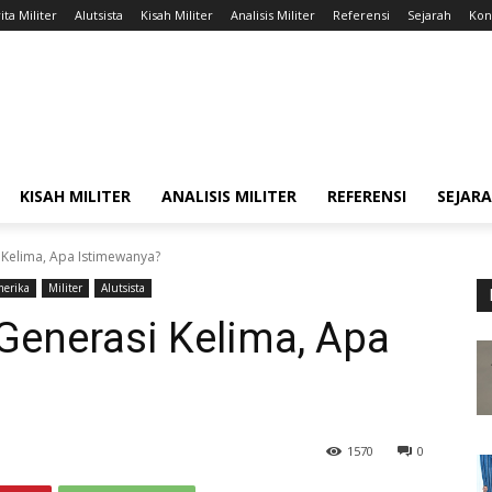
ita Militer
Alutsista
Kisah Militer
Analisis Militer
Referensi
Sejarah
Kont
KISAH MILITER
ANALISIS MILITER
REFERENSI
SEJAR
Kelima, Apa Istimewanya?
merika
Militer
Alutsista
enerasi Kelima, Apa
1570
0