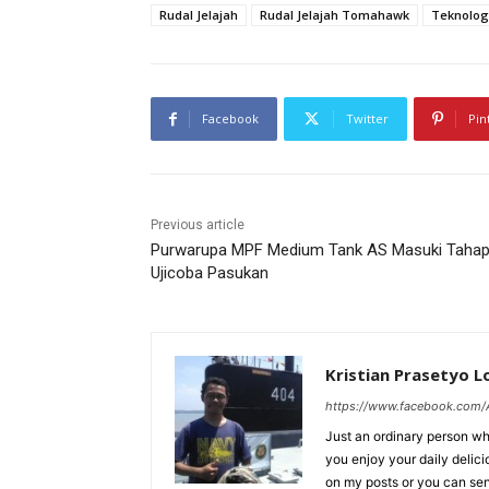
Rudal Jelajah
Rudal Jelajah Tomahawk
Teknologi
Facebook
Twitter
Pin
Previous article
Purwarupa MPF Medium Tank AS Masuki Taha
Ujicoba Pasukan
Kristian Prasetyo 
https://www.facebook.com/A
Just an ordinary person who
you enjoy your daily delic
on my posts or you can se