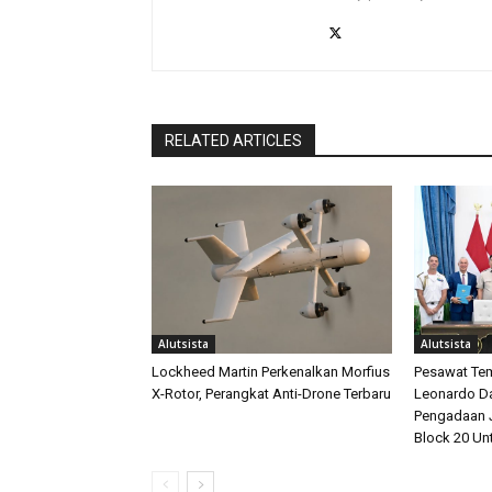
RELATED ARTICLES
Alutsista
Alutsista
Lockheed Martin Perkenalkan Morfius
Pesawat Tem
X-Rotor, Perangkat Anti-Drone Terbaru
Leonardo D
Pengadaan J
Block 20 Un