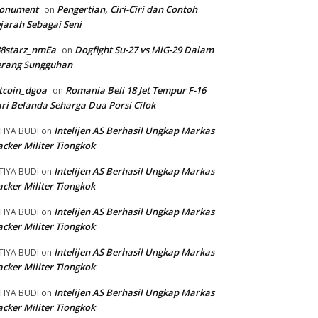
onument
Pengertian, Ciri-Ciri dan Contoh
on
jarah Sebagai Seni
88starz_nmEa
Dogfight Su-27 vs MiG-29 Dalam
on
erang Sungguhan
tcoin_dgoa
Romania Beli 18 Jet Tempur F-16
on
ri Belanda Seharga Dua Porsi Cilok
Intelijen AS Berhasil Ungkap Markas
TIYA BUDI
on
cker Militer Tiongkok
Intelijen AS Berhasil Ungkap Markas
TIYA BUDI
on
cker Militer Tiongkok
Intelijen AS Berhasil Ungkap Markas
TIYA BUDI
on
cker Militer Tiongkok
Intelijen AS Berhasil Ungkap Markas
TIYA BUDI
on
cker Militer Tiongkok
Intelijen AS Berhasil Ungkap Markas
TIYA BUDI
on
cker Militer Tiongkok