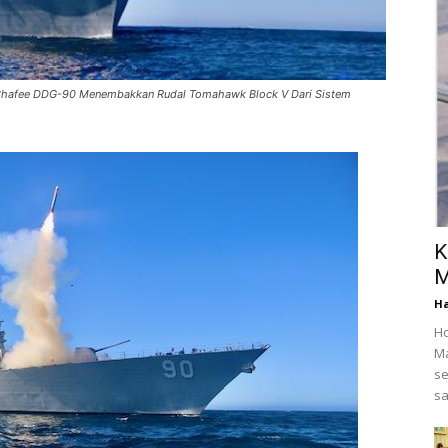
 Chafee DDG-90 Menembakkan Rudal Tomahawk Block V Dari Sistem
K
M
Ha
Ho
Ma
se
sa