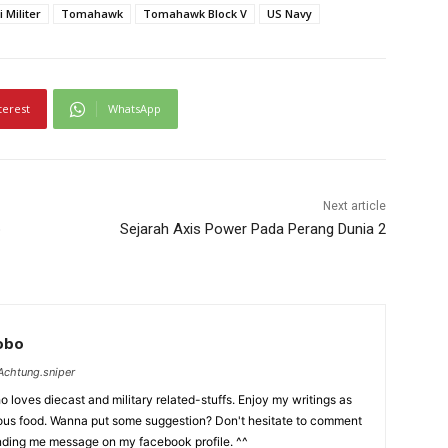
 Militer
Tomahawk
Tomahawk Block V
US Navy
terest
WhatsApp
Next article
p
Sejarah Axis Power Pada Perang Dunia 2
Lobo
chtung.sniper
 loves diecast and military related-stuffs. Enjoy my writings as
ious food. Wanna put some suggestion? Don't hesitate to comment
nding me message on my facebook profile. ^^