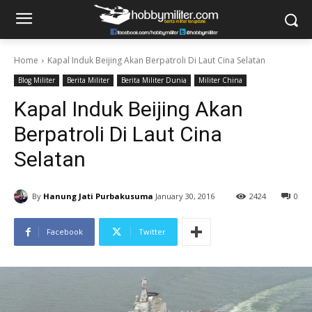
Home
Kapal Induk Beijing Akan Berpatroli Di Laut Cina Selatan
Blog Militer
Berita Militer
Berita Militer Dunia
Militer China
Kapal Induk Beijing Akan
Berpatroli Di Laut Cina
Selatan
By
Hanung Jati Purbakusuma
January 30, 2016
2424
0
Facebook
Twitter