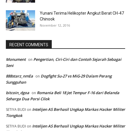
Yunani Terima Helikopter Angkut Berat CH-47
Chinook
November 12, 2016
RECENT COMMENTS
Monument
Pengertian, Ciri-Ciri dan Contoh Sejarah Sebagai
on
Seni
888starz_nmEa
Dogfight Su-27 vs MiG-29 Dalam Perang
on
Sungguhan
bitcoin_dgoa
Romania Beli 18 Jet Tempur F-16 dari Belanda
on
Seharga Dua Porsi Cilok
Intelijen AS Berhasil Ungkap Markas Hacker Militer
SETIYA BUDI
on
Tiongkok
Intelijen AS Berhasil Ungkap Markas Hacker Militer
SETIYA BUDI
on