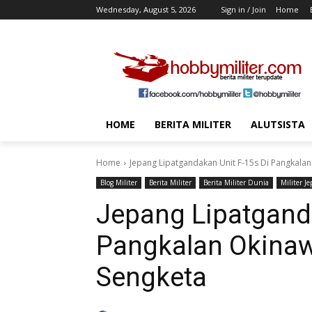
Wednesday, August 5, 2026
Sign in / Join
Home
HOME
BERITA MILITER
ALUTSISTA
Home
Jepang Lipatgandakan Unit F-15s Di Pangkala
Blog Militer
Berita Militer
Berita Militer Dunia
Militer J
Jepang Lipatganda
Pangkalan Okinaw
Sengketa