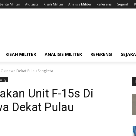
Berita Militer
Alutsista
Kisah Militer
Analisis Militer
Referensi
Sejarah
K
KISAH MILITER
ANALISIS MILITER
REFERENSI
SEJAR
n Okinawa Dekat Pulau Sengketa
epang
kan Unit F-15s Di
a Dekat Pulau