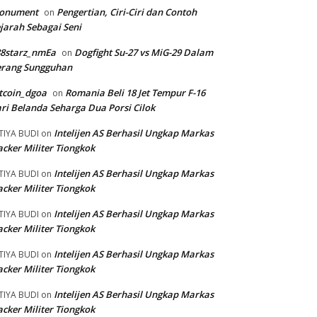
onument
Pengertian, Ciri-Ciri dan Contoh
on
jarah Sebagai Seni
88starz_nmEa
Dogfight Su-27 vs MiG-29 Dalam
on
erang Sungguhan
tcoin_dgoa
Romania Beli 18 Jet Tempur F-16
on
ri Belanda Seharga Dua Porsi Cilok
Intelijen AS Berhasil Ungkap Markas
TIYA BUDI
on
cker Militer Tiongkok
Intelijen AS Berhasil Ungkap Markas
TIYA BUDI
on
cker Militer Tiongkok
Intelijen AS Berhasil Ungkap Markas
TIYA BUDI
on
cker Militer Tiongkok
Intelijen AS Berhasil Ungkap Markas
TIYA BUDI
on
cker Militer Tiongkok
Intelijen AS Berhasil Ungkap Markas
TIYA BUDI
on
cker Militer Tiongkok