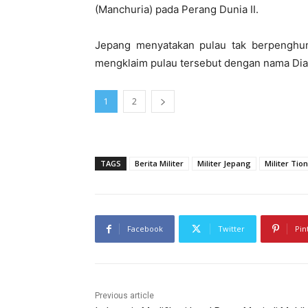
(Manchuria) pada Perang Dunia II.
Jepang menyatakan pulau tak berpenghu
mengklaim pulau tersebut dengan nama Dia
1
2
TAGS
Berita Militer
Militer Jepang
Militer Tio
Facebook
Twitter
Pin
Previous article