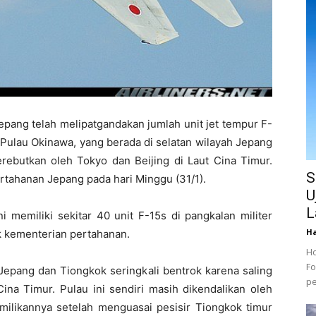
pang telah melipatgandakan jumlah unit jet tempur F-
i Pulau Okinawa, yang berada di selatan wilayah Jepang
ebutkan oleh Tokyo dan Beijing di Laut Cina Timur.
S
tahanan Jepang pada hari Minggu (31/1).
U
L
 memiliki sekitar 40 unit F-15s di pangkalan militer
Ha
k kementerian pertahanan.
Ho
Fo
Jepang dan Tiongkok seringkali bentrok karena saling
pe
ina Timur. Pulau ini sendiri masih dikendalikan oleh
ilikannya setelah menguasai pesisir Tiongkok timur