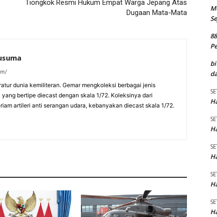
Tiongkok Resmi Hukum Empat Warga Jepang Atas
M
Dugaan Mata-Mata
Se
8
P
kusuma
bi
om/
da
eratur dunia kemiliteran. Gemar mengkoleksi berbagai jenis
SE
a yang bertipe diecast dengan skala 1/72. Koleksinya dari
Ha
am artileri anti serangan udara, kebanyakan diecast skala 1/72.
SE
Ha
SE
Ha
SE
Ha
SE
Ha