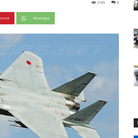
2165
0
terest
WhatsApp