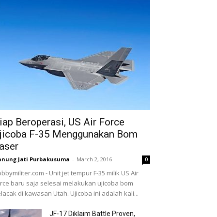
iap Beroperasi, US Air Force
jicoba F-35 Menggunakan Bom
aser
nung Jati Purbakusuma
-
March 2, 2016
0
bbymiliter.com - Unit jet tempur F-35 milik US Air
rce baru saja selesai melakukan ujicoba bom
lacak di kawasan Utah. Ujicoba ini adalah kali...
JF-17 Diklaim Battle Proven,