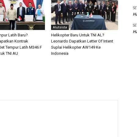
SE
Ha
SE
Alutsista
Ha
pur Latih Baru?
Helikopter Baru Untuk TNI AL?
apatkan Kontrak
Leonardo Dapatkan Letter Of Intent
et Tempur Latih M346 F
Suplai Helikopter AW149 Ke
tuk TNI AU
Indonesia