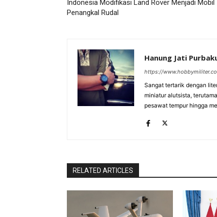
Indonesia Modifikasi Land Rover Menjadi Mobil
Penangkal Rudal
Hanung Jati Purba
https://www.hobbymiliter.c
Sangat tertarik dengan lit
miniatur alutsista, terutam
pesawat tempur hingga meri
RELATED ARTICLES