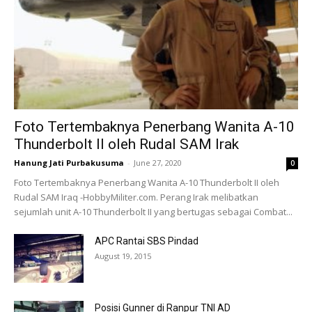
Foto Tertembaknya Penerbang Wanita A-10
Thunderbolt II oleh Rudal SAM Irak
Hanung Jati Purbakusuma
-
June 27, 2020
0
Foto Tertembaknya Penerbang Wanita A-10 Thunderbolt II oleh
Rudal SAM Iraq -HobbyMiliter.com. Perang Irak melibatkan
sejumlah unit A-10 Thunderbolt II yang bertugas sebagai Combat...
APC Rantai SBS Pindad
August 19, 2015
Posisi Gunner di Ranpur TNI AD