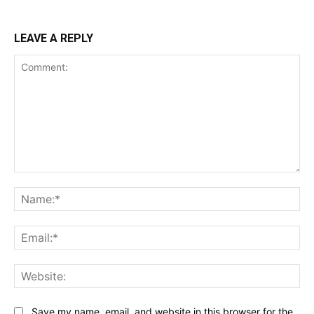
LEAVE A REPLY
Comment:
Na
Ema
Web
Save my name, email, and website in this browser for the