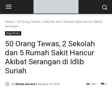
Home
50 Orang Tewas, 2 Sekolah dan 5 Rumah Sakit Hancur Akibat
Serangan...
Blog Militer
50 Orang Tewas, 2 Sekolah
dan 5 Rumah Sakit Hancur
Akibat Serangan di Idlib
Suriah
By
Eileen Aurora
February 16, 2016
910
0
Facebook
Twitter
Pinterest
W