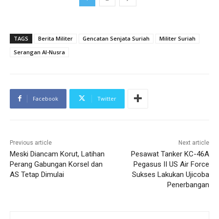
TAGS
Berita Militer
Gencatan Senjata Suriah
Militer Suriah
Serangan Al-Nusra
Facebook
Twitter
Previous article
Next article
Meski Diancam Korut, Latihan
Pesawat Tanker KC-46A
Perang Gabungan Korsel dan
Pegasus II US Air Force
AS Tetap Dimulai
Sukses Lakukan Ujicoba
Penerbangan