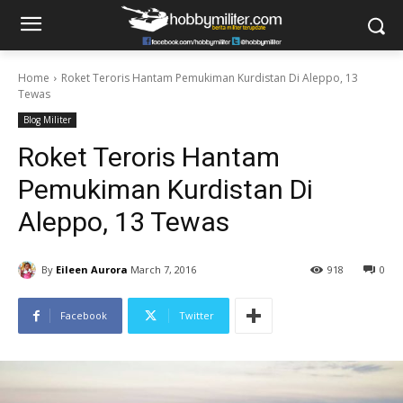
Home
Roket Teroris Hantam Pemukiman Kurdistan Di Aleppo, 13
Tewas
Blog Militer
Roket Teroris Hantam
Pemukiman Kurdistan Di
Aleppo, 13 Tewas
By
Eileen Aurora
March 7, 2016
918
0
Facebook
Twitter