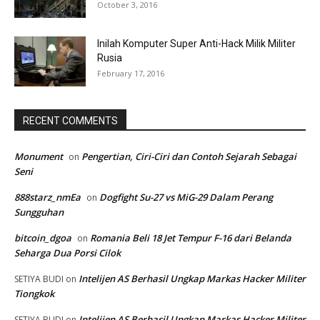
October 3, 2016
Inilah Komputer Super Anti-Hack Milik Militer
Rusia
February 17, 2016
RECENT COMMENTS
Monument
Pengertian, Ciri-Ciri dan Contoh Sejarah Sebagai
on
Seni
888starz_nmEa
Dogfight Su-27 vs MiG-29 Dalam Perang
on
Sungguhan
bitcoin_dgoa
Romania Beli 18 Jet Tempur F-16 dari Belanda
on
Seharga Dua Porsi Cilok
Intelijen AS Berhasil Ungkap Markas Hacker Militer
SETIYA BUDI
on
Tiongkok
Intelijen AS Berhasil Ungkap Markas Hacker Militer
SETIYA BUDI
on